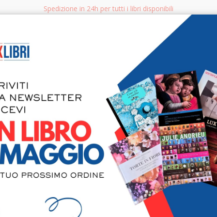
Spedizione in 24h per tutti i libri disponibili
bri.it
Rice
CERCA
AGGISTICA
LIBRI PER BAMBINI E RAGAZZI
MANUALI - GUIDE - CORSI
S
In love. A 
sogni si av