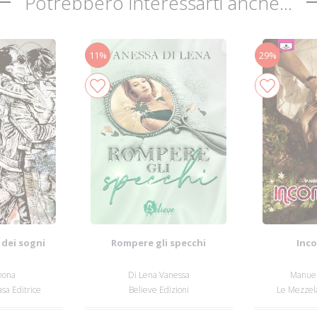
Potrebbero interessarti anche...
11%
29%
 dei sogni
Rompere gli specchi
Inco
imona
Di Lena Vanessa
Manuel
sa Editrice
Believe Edizioni
Le Mezzela