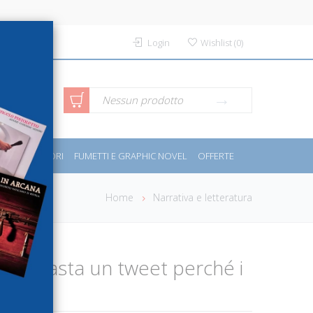
Login
Wishlist
(
0
)
rca avanzata
Nessun prodotto
PORT E MOTORI
FUMETTI E GRAPHIC NOVEL
OFFERTE
Home
Narrativa e letteratura
volte basta un tweet perché i
verino