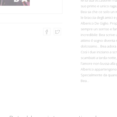
lei la sua occasione l'h
suo primo e unico ragazz
Bea sa che ce solo un m
le braccia degli amici e
Alberico De Giglio. Prop
sempre un sorriso e far
incredibile: Bea scrive 
attimo il sogno diventa 
dolcissimo... Bea adora 
Così i due iniziano a sc
scambiati a tarda notte,
l'amore non bussa alla 
Alberico appartengono 
Specialmente da quando
Bea...