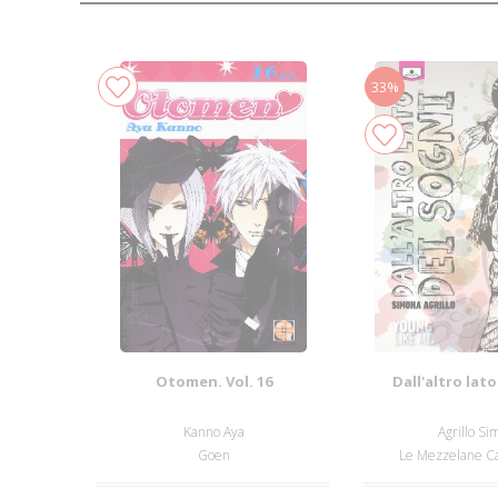
33%
Otomen. Vol. 16
Dall'altro lato
Kanno Aya
Agrillo S
Goen
Le Mezzelane Ca