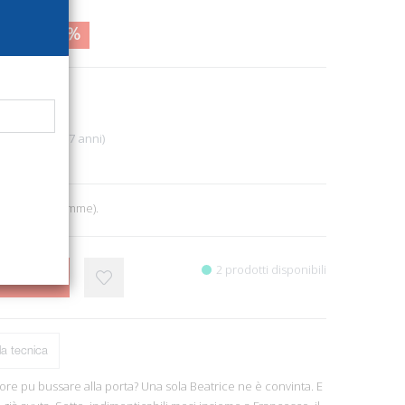
5,90
37%
2924
Ragazzi (14-17 anni)
2
5x21,5. (Le Gemme).
2 prodotti disponibili
CARRELLO
a tecnica
ore pu bussare alla porta? Una sola Beatrice ne è convinta. E