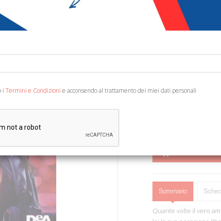
€ 10,00
€ 1
Codice:
35088329842
Editore:
De Agostini
Categoria:
Narrativa 
Ean13:
978885114993
o i
Termini e Condizioni
e acconsendo al trattamento dei miei dati personali
Novara, 2017; ril., cm 1
AGGIUNGI AL 
Sommario
Sched
Quante volte il vero am