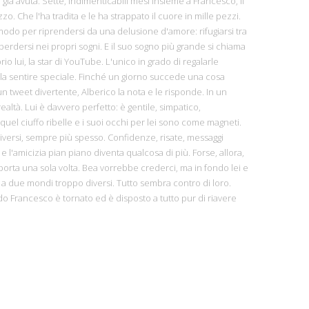
a già avuta. Sette, indimenticabili mesi insieme a Francesco, il
o. Che l'ha tradita e le ha strappato il cuore in mille pezzi.
odo per riprendersi da una delusione d'amore: rifugiarsi tra
 perdersi nei propri sogni. E il suo sogno più grande si chiama
rio lui, la star di YouTube. L'unico in grado di regalarle
la sentire speciale. Finché un giorno succede una cosa
un tweet divertente, Alberico la nota e le risponde. In un
realtà. Lui è davvero perfetto: è gentile, simpatico,
quel ciuffo ribelle e i suoi occhi per lei sono come magneti.
riversi, sempre più spesso. Confidenze, risate, messaggi
 e l'amicizia pian piano diventa qualcosa di più. Forse, allora,
porta una sola volta. Bea vorrebbe crederci, ma in fondo lei e
a due mondi troppo diversi. Tutto sembra contro di loro.
 Francesco è tornato ed è disposto a tutto pur di riavere