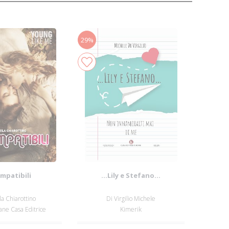
29%
mpatibili
...Lily e Stefano...
a Chiarottino
Di Virgilio Michele
ne Casa Editrice
Kimerik