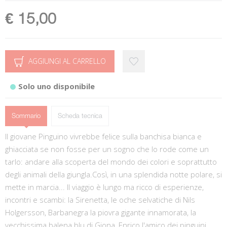
€ 15,00
AGGIUNGI AL CARRELLO
Solo uno disponibile
Sommario
Scheda tecnica
Il giovane Pinguino vivrebbe felice sulla banchisa bianca e
ghiacciata se non fosse per un sogno che lo rode come un
tarlo: andare alla scoperta del mondo dei colori e soprattutto
degli animali della giungla.Così, in una splendida notte polare, si
mette in marcia... Il viaggio è lungo ma ricco di esperienze,
incontri e scambi: la Sirenetta, le oche selvatiche di Nils
Holgersson, Barbanegra la piovra gigante innamorata, la
vecchissima balena blu di Giona, Enrico l'amico dei pinguini...