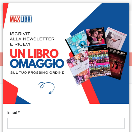
Spedizione in 24h per tutti i libri disponibili
Italiano
(0)
(
0
)
< Home
MENÙ
Narrativa e letteratura
Il Lungo Viaggio del Pinguino
Verso la Giungla
Email *
Illustrazioni di Balocco L. Traduzione di G. Montanari. Torino,
2018; br., pp. 116, ill. b/n, cm 15x21.