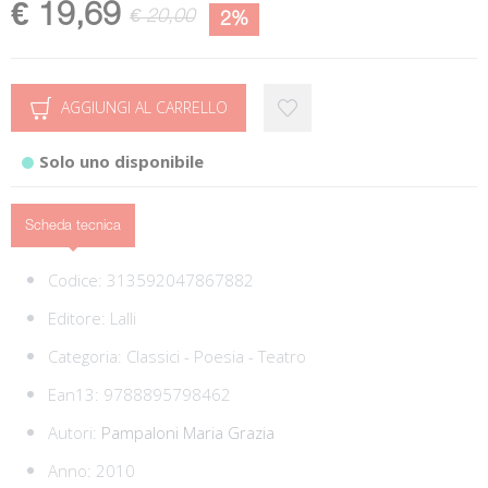
€ 19,69
€ 20,00
2%
AGGIUNGI AL CARRELLO
Solo uno disponibile
Scheda tecnica
Codice:
313592047867882
Editore:
Lalli
Categoria:
Classici - Poesia - Teatro
Ean13:
9788895798462
Autori:
Pampaloni Maria Grazia
Anno: 2010