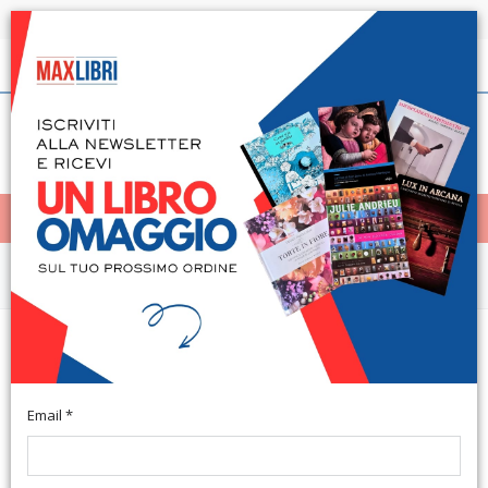
Spedizione in 24h per tutti i libri disponibili
Italiano
(0)
(
0
)
< Home
MENÙ
Narrativa e letteratura
Poesie a gambe all'aria e rime con
i piedi per terra
Email *
Poggibonsi, 2010; br., pp. 240, ill., cm 12x20. (Poesia Libri).