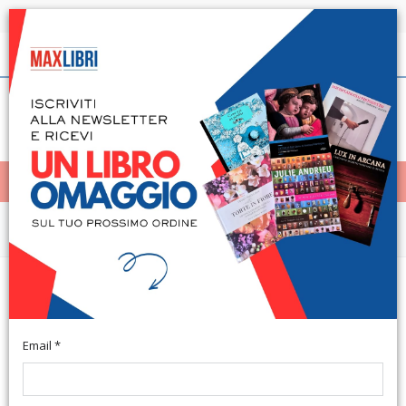
Spedizione in 24h per tutti i libri disponibili
Italiano
(0)
(
0
)
< Home
MENÙ
Narrativa e letteratura
Tua madre non deve lucidarti le
scarpe
Email *
Buccino, 2014; br., pp. 274, cm 21,5x15. (Biblioteca).