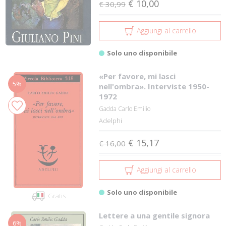
€ 10,00
€ 30,99
Aggiungi al carrello
Solo uno disponibile
«Per favore, mi lasci
5%
nell'ombra». Interviste 1950-
1972
Gadda Carlo Emilio
Adelphi
€ 15,17
€ 16,00
Aggiungi al carrello
Solo uno disponibile
Gratis
Lettere a una gentile signora
6%