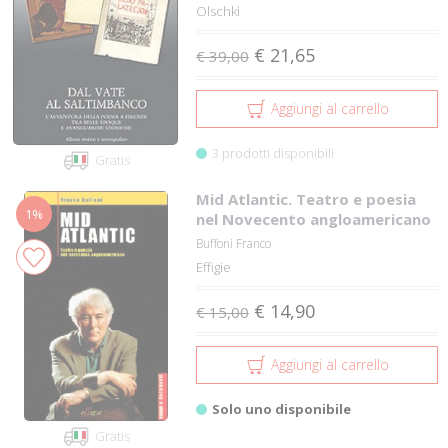
Olschki
€ 21,65
€ 39,00
Aggiungi al carrello
3 prodotti disponibili
Gratis
Mid Atlantic. Teatro e poesia
1%
nel Novecento angloamericano
Buffoni Franco
Effigie
€ 14,90
€ 15,00
Aggiungi al carrello
Solo uno disponibile
Gratis