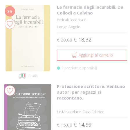
La farmacia degli incurabili. Da
8%
Collodi a Calvino
Pedriali Federica G.
Longo Angelo
€ 18,32
€ 20,00
Aggiungi al carrello
2 prodotti disponibili
Gratis
Professione scrittore. Ventuno
autori per ragazzi si
raccontano.
Le Mezzelane Casa Editrice
€ 14,99
€ 15,00