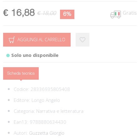
€ 16,88
Gratis
€ 18,00
6%
AGGIUNGI AL CARRELLO
Solo uno disponibile
Scheda tecnica
Codice:
28336935805408
Editore:
Longo Angelo
Categoria:
Narrativa e letteratura
Ean13:
9788880634430
Autori:
Guzzetta Giorgio