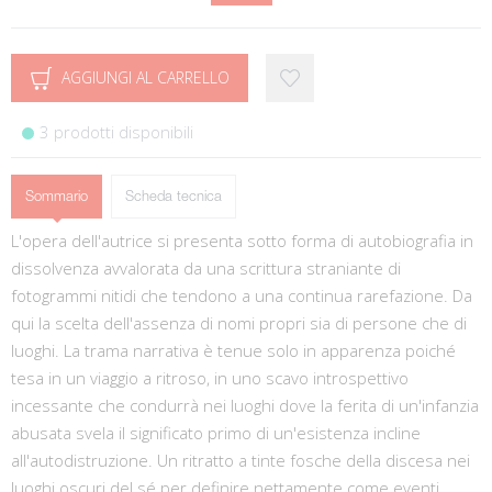
AGGIUNGI AL CARRELLO
3 prodotti disponibili
Sommario
Scheda tecnica
L'opera dell'autrice si presenta sotto forma di autobiografia in
dissolvenza avvalorata da una scrittura straniante di
fotogrammi nitidi che tendono a una continua rarefazione. Da
qui la scelta dell'assenza di nomi propri sia di persone che di
luoghi. La trama narrativa è tenue solo in apparenza poiché
tesa in un viaggio a ritroso, in uno scavo introspettivo
incessante che condurrà nei luoghi dove la ferita di un'infanzia
abusata svela il significato primo di un'esistenza incline
all'autodistruzione. Un ritratto a tinte fosche della discesa nei
luoghi oscuri del sé per definire nettamente come eventi