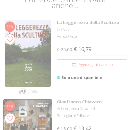
anche...
La Leggerezza della Scultura
33%
Iori Aldo
Verso l'Arte
€ 16,79
€ 25,00
Aggiungi al carrello
Solo uno disponibile
Gratis
Gianfranco Chiavacci
11%
Aldo Iori; Anna M. Iacuzzi
Settegiorni Editore
€ 13,42
€ 15,00