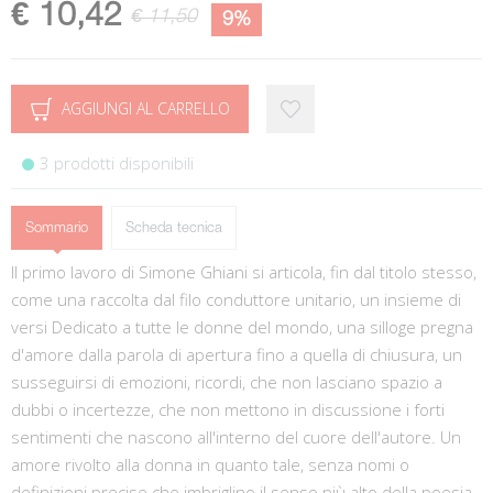
€ 10,42
€ 11,50
9%
AGGIUNGI AL CARRELLO
3 prodotti disponibili
Sommario
Scheda tecnica
Il primo lavoro di Simone Ghiani si articola, fin dal titolo stesso,
come una raccolta dal filo conduttore unitario, un insieme di
versi Dedicato a tutte le donne del mondo, una silloge pregna
d'amore dalla parola di apertura fino a quella di chiusura, un
susseguirsi di emozioni, ricordi, che non lasciano spazio a
dubbi o incertezze, che non mettono in discussione i forti
sentimenti che nascono all'interno del cuore dell'autore. Un
amore rivolto alla donna in quanto tale, senza nomi o
definizioni precise che imbriglino il senso più alto della poesia.