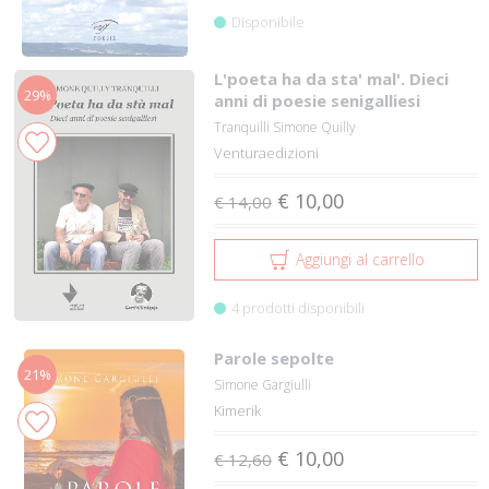
Disponibile
L'poeta ha da sta' mal'. Dieci
29%
anni di poesie senigalliesi
Tranquilli Simone Quilly
Venturaedizioni
€ 10,00
€ 14,00
Aggiungi al carrello
4 prodotti disponibili
Parole sepolte
21%
Simone Gargiulli
Kimerik
€ 10,00
€ 12,60