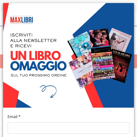
Spedizione in 24h per tutti i libri disponibili
Italiano
(0)
(
0
)
< Home
MENÙ
Narrativa e letteratura
Dedicato a tutte le donne del
mondo
Email *
Roma, 2009; br., pp. 37, cm 14x20,5. (Nuove Voci).