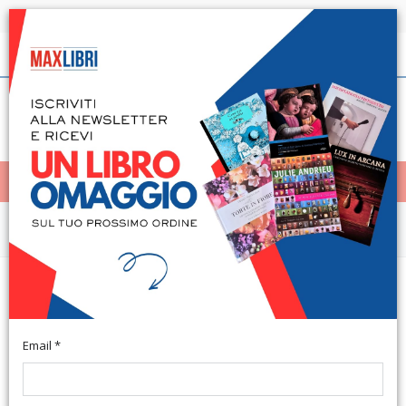
Spedizione in 24h per tutti i libri disponibili
Italiano
(0)
(
0
)
< Home
MENÙ
Narrativa e letteratura
Lamponi dorati­Golden
raspberries
Email *
Illustrazioni di De Robertis M. Testo Italiano e Inglese. Lurago
d'Erba, 2015; br., pp. 48, ill. col., cm 15x21. (Dai 6 ai 99 Anni).