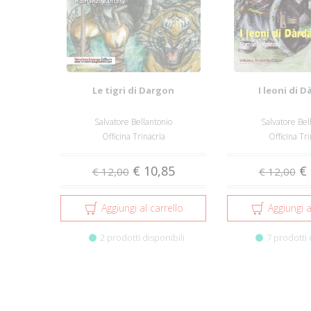
Le tigri di Dargon
I leoni di D
Salvatore Bellantonio
Salvatore Bel
Officina Trinacria
Officina Tri
€ 10,85
€ 
€ 12,00
€ 12,00
Aggiungi al carrello
Aggiungi a
2 prodotti disponibili
7 prodotti 