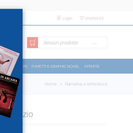
Login
Wishlist
(
0
)
rca avanzata
Nessun prodotto
PORT E MOTORI
FUMETTI E GRAPHIC NOVEL
OFFERTE
Home
Narrativa e letteratura
l silenzio