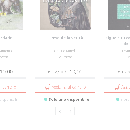
àrdarin
Il Peso della Verità
Sigue a tu co
del
lantonio
Beatrice Minella
Beatr
nacria
De Ferrari
De
10,00
€ 10,00
€ 12,90
€ 12,
l carrello
Aggiungi al carrello
Aggiu
disponibili
Solo uno disponibile
3 pro