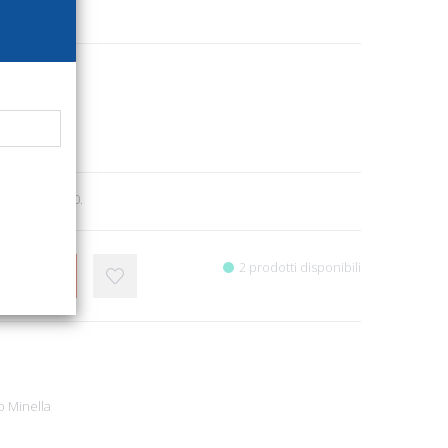
3519
e letteratura
9
 ill., cm 14x20.
2 prodotti disponibili
CARRELLO
o Minella