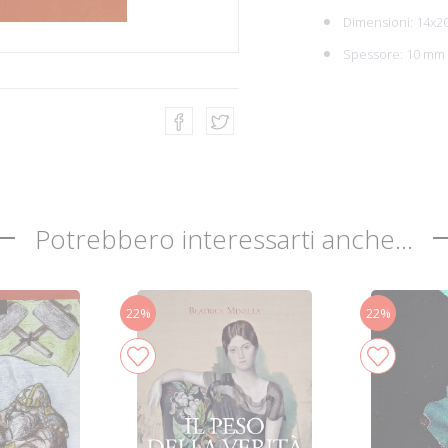
Dimensioni: 14x2
Spessore: 10 mm
Potrebbero interessarti anche...
22%
22%