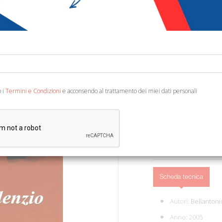
€ 12,00
Codice:
21092127884
Editore:
Helicon
Categoria:
Narrativa 
Ean13:
978888783788
o i
Termini e Condizioni
e acconsendo al trattamento dei miei dati personali
Poppi, 2005; br., pp. 144,
AGGIUNGI AL 
Scheda tecnica
Autori:
Bellantoni
Anno: 2005