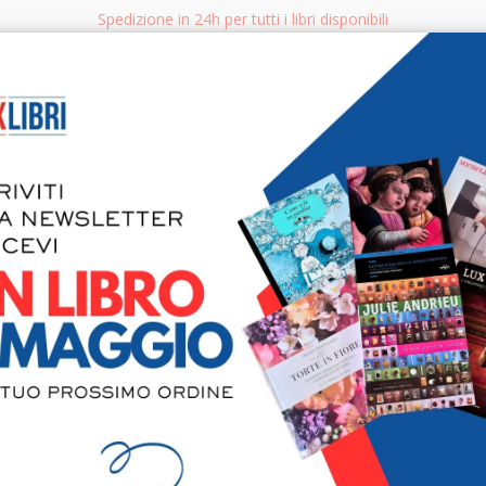
Spedizione in 24h per tutti i libri disponibili
bri.it
Rice
CERCA
AGGISTICA
LIBRI PER BAMBINI E RAGAZZI
MANUALI - GUIDE - CORSI
S
Il tempo de