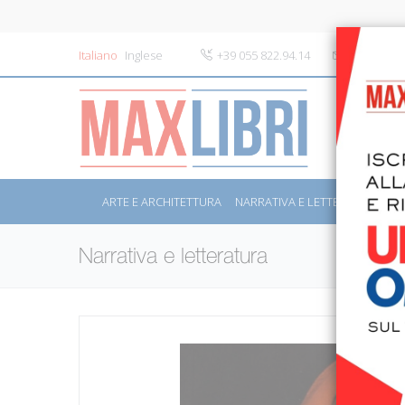
Italiano
Inglese
+39 055 822.94.14
info@maxli
ARTE E ARCHITETTURA
NARRATIVA E LETTERATURA
S
Narrativa e letteratura