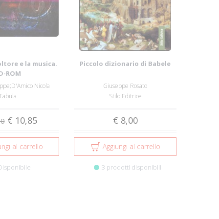
ltore e la musica.
Piccolo dizionario di Babele
D-ROM
ppe;D'Amico Nicola
Giuseppe Rosato
Tabula
Stilo Editrice
€ 10,85
€ 8,00
00
ngi al carrello
Aggiungi al carrello
Disponibile
3 prodotti disponibili