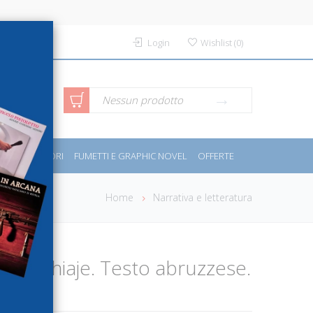
Login
Wishlist
(
0
)
rca avanzata
Nessun prodotto
PORT E MOTORI
FUMETTI E GRAPHIC NOVEL
OFFERTE
Home
Narrativa e letteratura
 la vecchiaje. Testo abruzzese.
dio