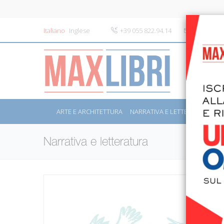
Italiano
Inglese
+39 055 822.94.14
info@maxli
ARTE E ARCHITETTURA
NARRATIVA E LETTERATURA
S
Narrativa e letteratura