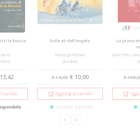
Sped
tti la Roccia
Sulle ali dell'angelo
La prima en
re
eppe M.
Morpurgo Michael
ditore
Jaca Book
J
13,42
€ 10,00
€ 14,00
€ 168,
l carrello
Aggiungi al carrello
Aggiu
isponibile
7 prodotti disponibili