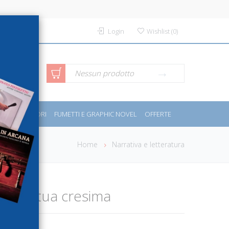
Login
Wishlist
(
0
)
rca avanzata
Nessun prodotto
PORT E MOTORI
FUMETTI E GRAPHIC NOVEL
OFFERTE
Home
Narrativa e letteratura
per la tua cresima