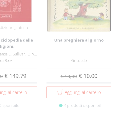
izione gratuita
ciclopedia delle
Una preghiera al giorno
ligioni.
Julien Ries; Lawrence E. Sullivan; Olivier...
aca Book
Gribaudo
€ 149,79
€ 10,00
00
€ 14,90
ngi al carrello
Aggiungi al carrello
Disponibile
4 prodotti disponibili