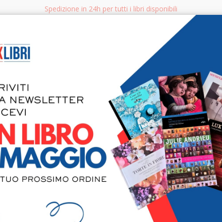
Spedizione in 24h per tutti i libri disponibili
bri.it
Rice
CERCA
AGGISTICA
LIBRI PER BAMBINI E RAGAZZI
MANUALI - GUIDE - CORSI
S
Preghiere 