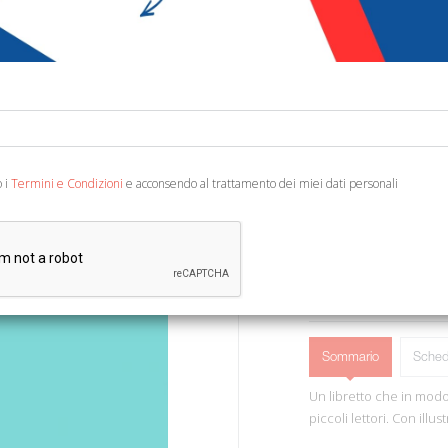
€ 5,00
Codice:
19580175610
Editore:
Doremì Junio
Categoria:
Narrativa 
Ean13:
978886142042
o i
Termini e Condizioni
e acconsendo al trattamento dei miei dati personali
Legnano, 2008; ril., pp. 4
AGGIUNGI AL 
Sommario
Sched
Un libretto che in modo
piccoli lettori. Con illus