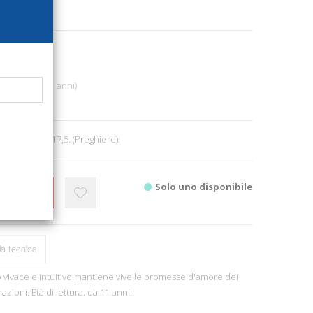
4506
r
Bambini (6-13 anni)
7
8, ill., cm 14x17,5. (Preghiere).
Solo uno disponibile
CARRELLO
a tecnica
 vivace e intuitivo mantiene vive le promesse d'amore dei
trazioni. Età di lettura: da 11 anni.