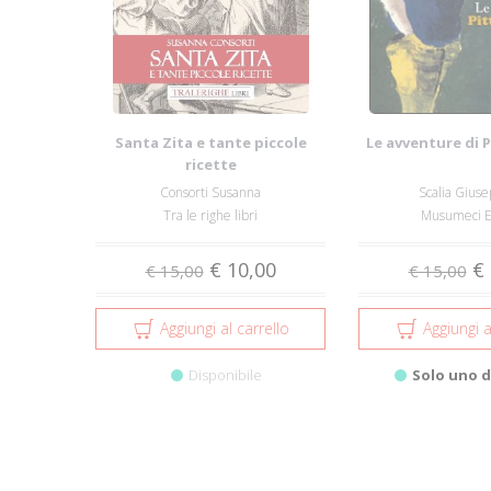
Santa Zita e tante piccole
Le avventure di Pi
ricette
Consorti Susanna
Scalia Gius
Tra le righe libri
Musumeci E
€ 10,00
€ 
€ 15,00
€ 15,00
Aggiungi al carrello
Aggiungi a
Disponibile
Solo uno d