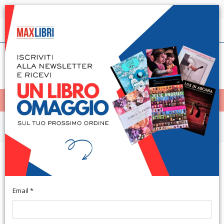
Spedizione in 24h per tutti i libri disponibili
Italiano
(0)
(
0
)
< Home
MENÙ
Narrativa e letteratura
Sospiri dell'anima davanti al
caminetto
Email *
Reggio Calabria, 2006; br., pp. 96, ill., cm 13,5x21. (Mimose.
Collana di Poesia).