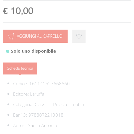
€ 10,00
AGGIUNGI AL CARRELLO
Solo uno disponibile
Scheda tecnica
Codice:
161141527668560
Editore:
Laruffa
Categoria:
Classici - Poesia - Teatro
Ean13:
9788872213018
Autori:
Sauro Antonio