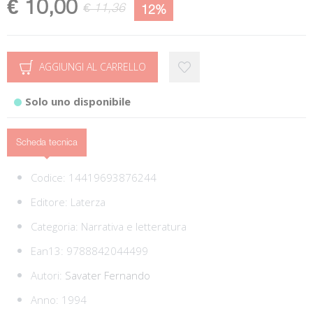
€ 10,00
€ 11,36
12%
AGGIUNGI AL CARRELLO
Solo uno disponibile
Scheda tecnica
Codice:
14419693876244
Editore:
Laterza
Categoria:
Narrativa e letteratura
Ean13:
9788842044499
Autori:
Savater Fernando
Anno: 1994