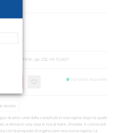
7764
e letteratura
0
a. Atene, 2019; br., pp. 252, cm 12,5x21.
2 prodotti disponibili
CARRELLO
a tecnica
ppo di amici uniti dalla complicità in una rapina dopo la quale
i, si ritrova in una casa in riva al mare, d'estate. A convocarli
llora con la proposta di organizzare una nuova rapina. La