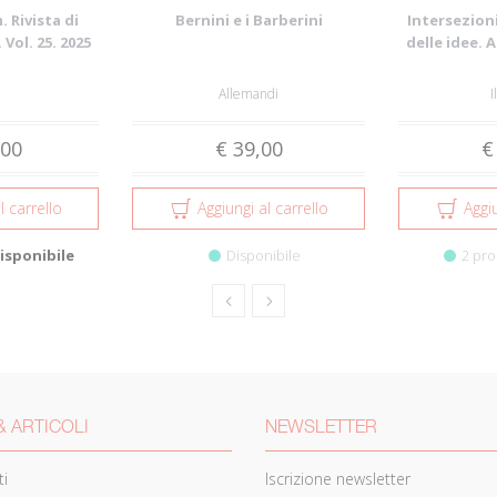
 Rivista di
Bernini e i Barberini
Intersezioni
 Vol. 25. 2025
delle idee. 
Allemandi
I
,00
€ 39,00
€
l carrello
Aggiungi al carrello
Aggiu
isponibile
Disponibile
2 pro
& ARTICOLI
NEWSLETTER
i
Iscrizione newsletter