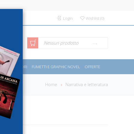
Login
Wishlist
(
0
)
rca avanzata
Nessun prodotto
PORT E MOTORI
FUMETTI E GRAPHIC NOVEL
OFFERTE
Home
Narrativa e letteratura
po.