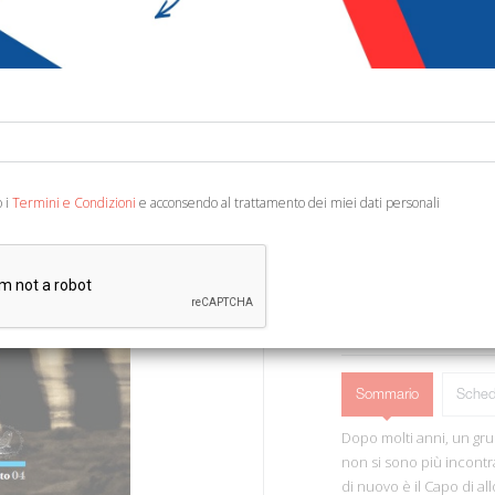
€ 15,00
Codice:
13726350804
Editore:
ETPbooks
Categoria:
Narrativa 
Ean13:
978618532915
o i
Termini e Condizioni
e acconsendo al trattamento dei miei dati personali
Traduzione di M. De Ros
AGGIUNGI AL 
Sommario
Sched
Dopo molti anni, un gru
non si sono più incontrat
di nuovo è il Capo di a