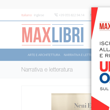
Italiano
Inglese
+39 055 822.94.14
info@maxli
ARTE E ARCHITETTURA
NARRATIVA E LETTERATURA
S
Narrativa e letteratura