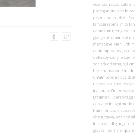
vicenda, raccontata in 
protagonista, con lo s
rasentano il delirio. 
famosa rapina, mito fon
come tutti ritengono ch
giunge al termine di un 
menzogne. Neni Efthimiad
contemporanea, scompar
della spy-story le sue ri
società odierna, sul ci
forte transizione tra d
un'atmosfera ricca di dub
rispecchia le tautolog
inalterato l'interesse de
Efthimiadi i personaggi 
cercano in ogni modo di 
frammentato e spezzetta
che tuttavia, anziché a
incapace di giungere dav
gravità intorno al quale