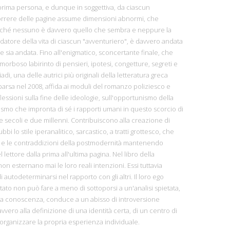
prima persona, e dunque in soggettiva, da ciascun
correre delle pagine assume dimensioni abnormi, che
Perché nessuno è davvero quello che sembra e neppure la
datore della vita di ciascun "avventuriero", è davvero andata
e sia andata. Fino all'enigmatico, sconcertante finale, che
morboso labirinto di pensieri, ipotesi, congetture, segreti e
i, una delle autrici più originali della letteratura greca
sa nel 2008, affida ai moduli del romanzo poliziesco e
flessioni sulla fine delle ideologie, sull'opportunismo della
nismo che impronta di sé i rapporti umani in questo scorcio di
ue secoli e due millenni. Contribuiscono alla creazione di
bi lo stile iperanalitico, sarcastico, a tratti grottesco, che
ie e le contraddizioni della postmodernità mantenendo
l lettore dalla prima all'ultima pagina. Nel libro della
non esternano mai le loro reali intenzioni. Essi tuttavia
autodeterminarsi nel rapporto con gli altri. Il loro ego
to non può fare a meno di sottoporsi a un'analisi spietata,
lla conoscenza, conduce a un abisso di introversione
vero alla definizione di una identità certa, di un centro di
 organizzare la propria esperienza individuale.