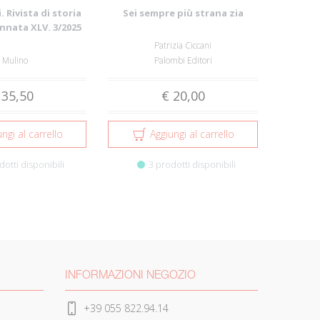
. Rivista di storia
Sei sempre più strana zia
Annata XLV. 3/2025
Patrizia Ciccani
l Mulino
Palombi Editori
 35,50
€ 20,00
ngi al carrello
Aggiungi al carrello
dotti disponibili
3 prodotti disponibili
INFORMAZIONI NEGOZIO
+39 055 822.94.14