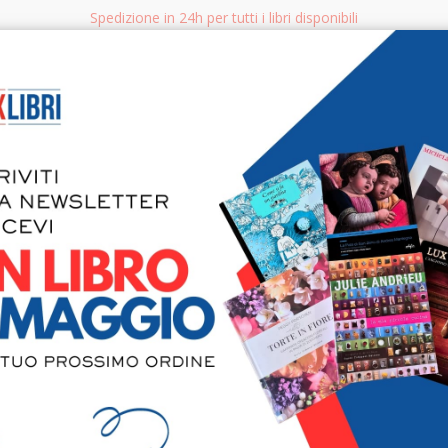
Spedizione in 24h per tutti i libri disponibili
bri.it
Rice
CERCA
AGGISTICA
LIBRI PER BAMBINI E RAGAZZI
MANUALI - GUIDE - CORSI
S
23 Anni do