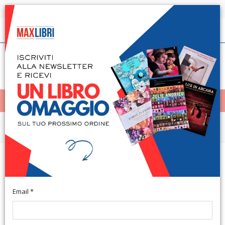
Spedizione in 24h per tutti i libri disponibili
Italiano
(0)
(
0
)
< Home
MENÙ
Narrativa e letteratura
Il Conte Pecorajo. Storia del
Nostro Secolo
Email *
Milano, 1857; ril. in pelle, pp. 364.