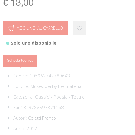
€ 13,00
AGGIUNGI AL CARRELLO
Solo uno disponibile
Scheda tecnica
Codice:
105962742789643
Editore:
Museodei by Hermatena
Categoria:
Classici - Poesia - Teatro
Ean13:
9788897371168
Autori:
Coletti Franco
Anno: 2012