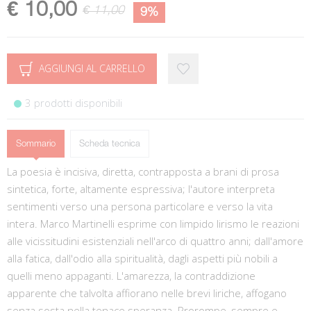
€ 10,00
€ 11,00
9%
AGGIUNGI AL CARRELLO
3 prodotti disponibili
Sommario
Scheda tecnica
La poesia è incisiva, diretta, contrapposta a brani di prosa
sintetica, forte, altamente espressiva; l'autore interpreta
sentimenti verso una persona particolare e verso la vita
intera. Marco Martinelli esprime con limpido lirismo le reazioni
alle vicissitudini esistenziali nell'arco di quattro anni; dall'amore
alla fatica, dall'odio alla spiritualità, dagli aspetti più nobili a
quelli meno appaganti. L'amarezza, la contraddizione
apparente che talvolta affiorano nelle brevi liriche, affogano
senza sosta nella tenace speranza. Prorompe, sempre e