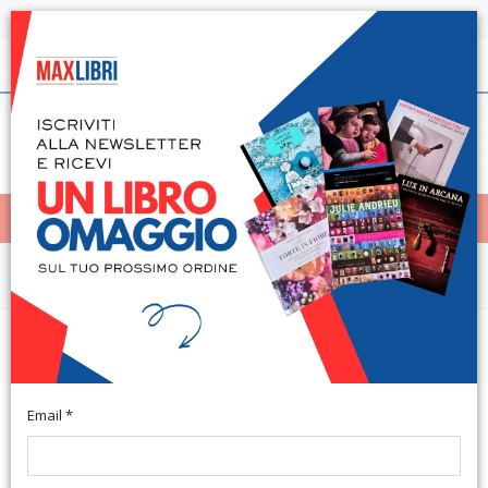
Spedizione in 24h per tutti i libri disponibili
Italiano
(0)
(
0
)
< Home
MENÙ
Narrativa e letteratura
Encomisatico. Benessere e il suo
contrario
Email *
Napoli, 2017; br., pp. 78. (Adef).