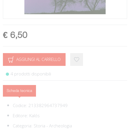
€ 6,50
AGGIUNGI AL CARRELLO
4 prodotti disponibili
Scheda tecnica
Codice:
213382964737949
Editore:
Kalós
Categoria:
Storia - Archeologia