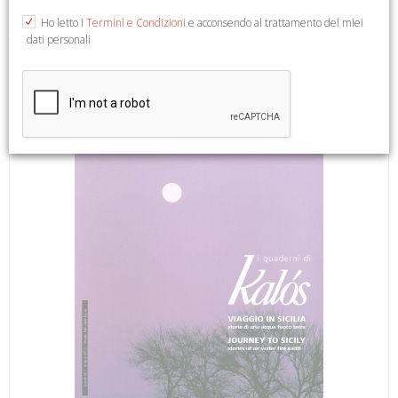
Ho letto i
Termini e Condizioni
e acconsendo al trattamento dei miei
dati personali
Testo Italiano e Inglese. Palermo, 2013; br., pp. 50, ill. b/n e
col., cm 23,5x30,5. (I Quaderni di Kàlos. Giugno 2013. 1).