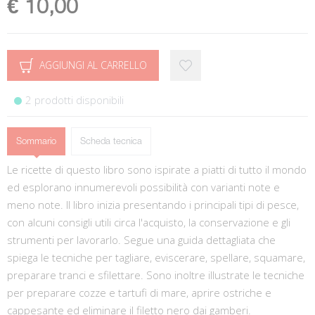
€ 10,00
AGGIUNGI AL CARRELLO
2 prodotti disponibili
Sommario
Scheda tecnica
Le ricette di questo libro sono ispirate a piatti di tutto il mondo
ed esplorano innumerevoli possibilità con varianti note e
meno note. Il libro inizia presentando i principali tipi di pesce,
con alcuni consigli utili circa l'acquisto, la conservazione e gli
strumenti per lavorarlo. Segue una guida dettagliata che
spiega le tecniche per tagliare, eviscerare, spellare, squamare,
preparare tranci e sfilettare. Sono inoltre illustrate le tecniche
per preparare cozze e tartufi di mare, aprire ostriche e
cappesante ed eliminare il filetto nero dai gamberi.