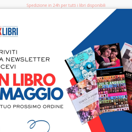
Spedizione in 24h per tutti i libri disponibili
bri.it
Rice
CERCA
AGGISTICA
LIBRI PER BAMBINI E RAGAZZI
MANUALI - GUIDE - CORSI
S
Il portoghe