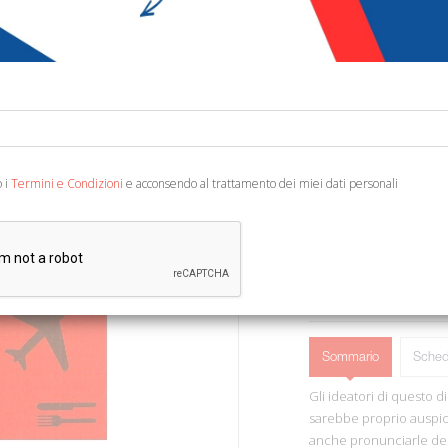
€ 8,21
Codice:
42183810551
Editore:
De Agostini
Categoria:
Lingue - Di
Ean13:
978884153866
o i
Termini e Condizioni
e acconsendo al trattamento dei miei dati personali
Milano, 1997; br., pp. 208
AGGIUNGI AL 
Sommario
Sched
Gli ideatori di questo d
sarebbe proprio auspic
anche pronunciarle dec