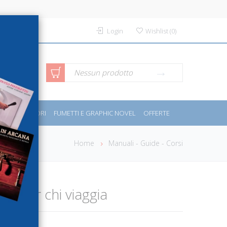
Login
Wishlist
(
0
)
rca avanzata
Nessun prodotto
PORT E MOTORI
FUMETTI E GRAPHIC NOVEL
OFFERTE
Home
Manuali - Guide - Corsi
se per chi viaggia