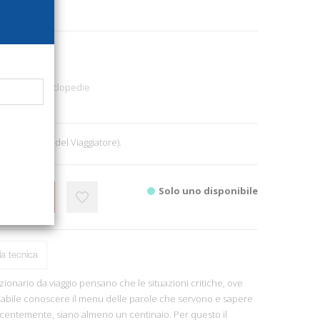
850
zionari - Enciclopedie
1
. (I Dizionari del Viaggiatore).
Solo uno disponibile
CARRELLO
a tecnica
izionario da viaggio pensano che le situazioni critiche, ove
abile conoscere il menu delle parole che servono e sapere
entemente, siano almeno un centinaio. Per questo il