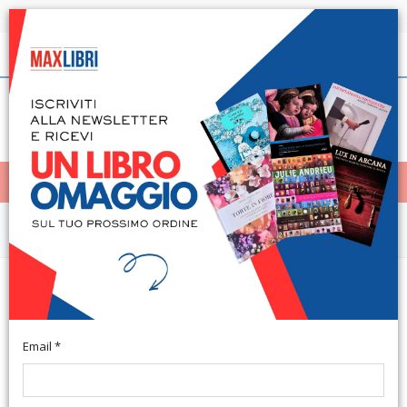
Spedizione in 24h per tutti i libri disponibili
Italiano
(0)
(
0
)
< Home
MENÙ
Urbanistica e Paesaggio
Il disegno di luoghi e mercati in
Piemonte
Email *
A cura di Coppo D. e Osello A. Torino, 2008; ril., pp. 344, ill. b/n
e col., tavv. col., cm 21,5x30.