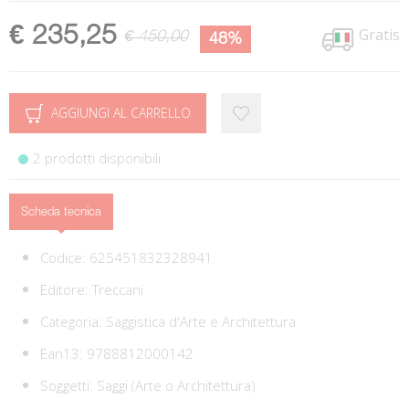
€ 235,25
Gratis
€ 450,00
48%
AGGIUNGI AL CARRELLO
2 prodotti disponibili
Scheda tecnica
Codice:
625451832328941
Editore:
Treccani
Categoria:
Saggistica d'Arte e Architettura
Ean13:
9788812000142
Soggetti:
Saggi (Arte o Architettura)