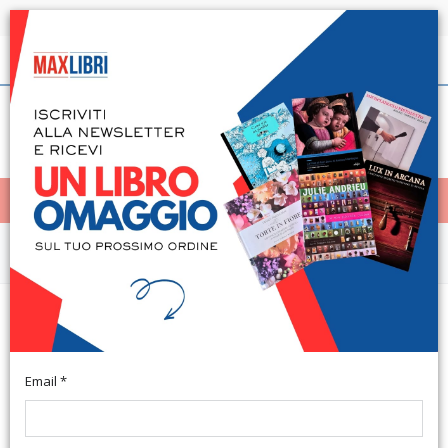
Spedizione in 24h per tutti i libri disponibili
Italiano
(0)
(
0
)
< Home
MENÙ
Saggistica d'Arte e Architettura
Venezia. Le Gallerie
Dell'Accademia
Email *
Roma, 2004; br. in cofanetto, pp. 1040, ill. b/n e col., tavv., cm
24,5x33,5.