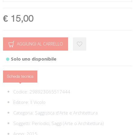
€ 15,00
AGGIUNGI AL CARRELLO
Solo uno disponibile
Scheda tecnica
Codice:
298923065517444
Editore:
Il Vicolo
Categoria:
Saggistica d'Arte e Architettura
Soggetti:
Periodici,
Saggi (Arte o Architettura)
Anno: 2015