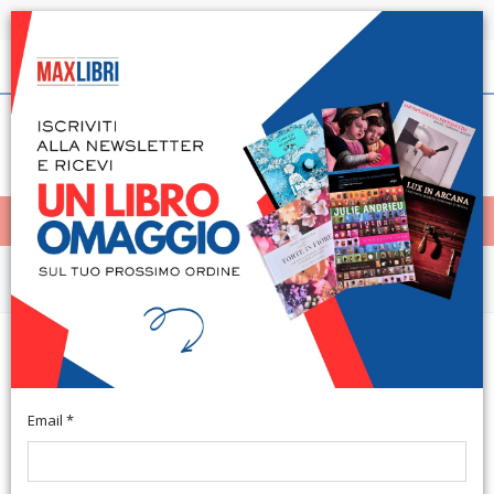
Spedizione in 24h per tutti i libri disponibili
Italiano
(0)
(
0
)
< Home
MENÙ
Saggistica d'Arte e Architettura
Graphie. Anno XVII. Numero 71.
2015. Agricoltura Celeste
Email *
Cesena, 2015; br., pp. 83, ill. b/n e col., cm 18,5x33. (Graphie.
Rivista Trimestrale di Arte e Letteratura. 71. 2015). (Rivista