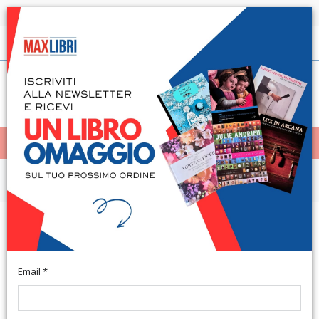
Spedizione in 24h per tutti i libri disponibili
Italiano
(0)
(
0
)
< Home
MENÙ
Saggistica d'Arte e Architettura
Marco Acquafredda. Una
Conversazione
Email *
Pistoia, 2009; br., pp. 144, cm 15x21.