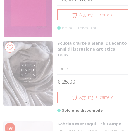
Aggiungi al carrello
6 prodotti disponibili
Scuola d'arte a Siena. Duecento
anni di istruzione artistica
1816...
EDIFIR
€ 25,00
Aggiungi al carrello
Solo uno disponibile
Sabrina Mezzaqui. C'è Tempo
19%
Gualtieri Mariangela;Volpato Elena;Mezzaqu...