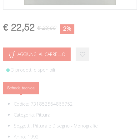
€ 22,52
€ 23,00
2%
AGGIUNGI AL CARRELLO
3 prodotti disponibili
Scheda tecnica
Codice:
731852564866752
Categoria:
Pittura
Soggetti:
Pittura e Disegno - Monografie
Anno: 1992