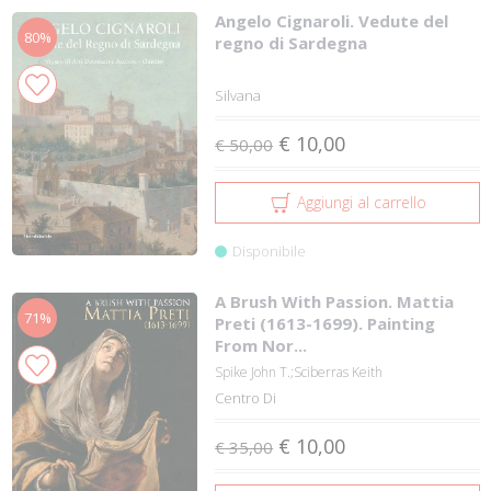
Angelo Cignaroli. Vedute del
80%
regno di Sardegna
Silvana
€ 10,00
€ 50,00
Aggiungi al carrello
Disponibile
A Brush With Passion. Mattia
71%
Preti (1613-1699). Painting
From Nor...
Spike John T.;Sciberras Keith
Centro Di
€ 10,00
€ 35,00