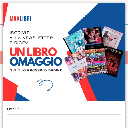
Spedizione in 24h per tutti i libri disponibili
Italiano
(0)
(
0
)
< Home
MENÙ
Pittura
Jules Maidoff. Twenty Years in
Italy. Vent'anni in Italia
Email *
San Giovanni Valdarno, Palazzo Arnolfo, 10 gennaio - 7
febbraio 1993. Testo di Mario De Micheli. Testo Italiano e