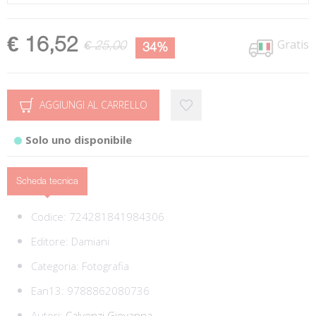
€ 16,52
Gratis
€ 25,00
34%
AGGIUNGI AL CARRELLO
Solo uno disponibile
Scheda tecnica
Codice:
724281841984306
Editore:
Damiani
Categoria:
Fotografia
Ean13:
9788862080736
Autori:
Calvenzi Giovanna