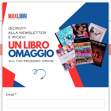
Spedizione in 24h per tutti i libri disponibili
Italiano
(0)
(
0
)
< Home
MENÙ
Fotografia
Gd4 photoartla. La fotografia
s'industria
Email *
Bologna, Palazzo Pepoli, 7 novembre - 23 novembre 2008. A
cura di Giovanna Calvenzi. Bologna, 2008; br., ill. b/n e col.,