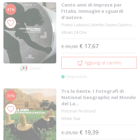
Cento anni di imprese per
41%
l'Italia. Immagini e sguardi
d'autore.
Pratesi Ludovico;Colombo Cesare;Calvenzi G...
Alinari 24 Ore
€ 17,67
€ 30,00
Aggiungi al carrello
Gratis
Disponibile
Tra la Gente. I Fotografi di
35%
National Geographic nel Mondo
del La...
Protzman Ferdinand
White Star
€ 19,39
€ 29,90