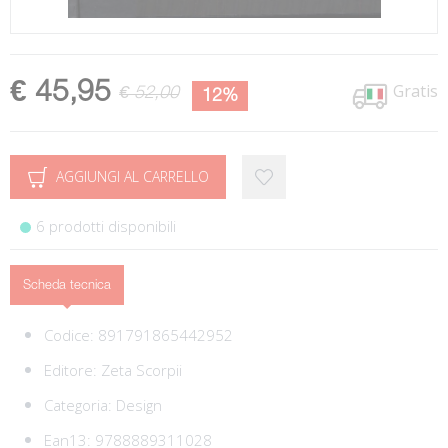
€ 45,95
Gratis
€ 52,00
12%
AGGIUNGI AL CARRELLO
6 prodotti disponibili
Scheda tecnica
Codice:
891791865442952
Editore:
Zeta Scorpii
Categoria:
Design
Ean13:
9788889311028