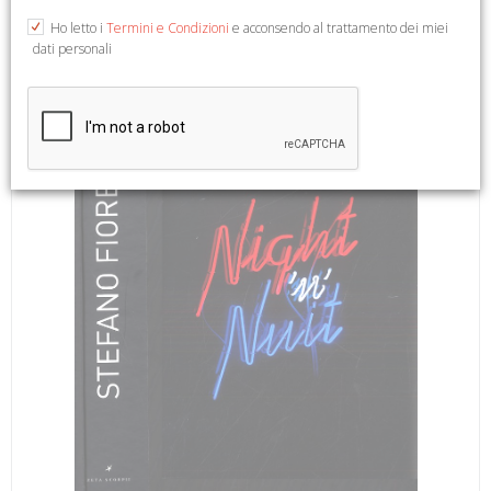
2009. Testo Italiano, Inglese e Francese. Firenze, 2009;
Ho letto i
Termini e Condizioni
e acconsendo al trattamento dei miei
cartonato, pp. 96, ill. col., tavv. col., cm 24,5x28,5.
dati personali