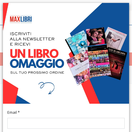
Spedizione in 24h per tutti i libri disponibili
Italiano
(0)
(
0
)
< Home
MENÙ
Cinema, Musica, TV, Spettacolo
Trecentosessantacinque giorni
con Hello Kitty
Email *
Legnano, 2010; ril., pp. 126, ill., cm 23,5x21.