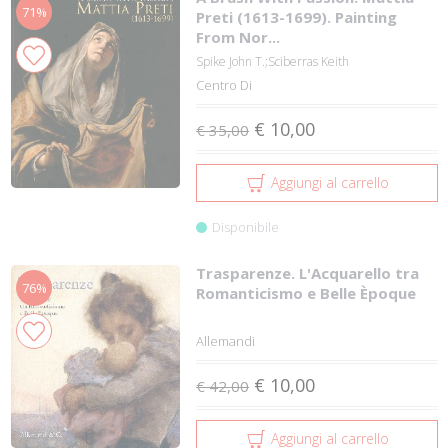
71%
Preti (1613-1699). Painting
From Nor...
Spike John T.;Sciberras Keith
Centro Di
€ 10,00
€ 35,00
Aggiungi al carrello
Disponibile
Trasparenze. L'Acquarello tra
76%
Romanticismo e Belle Èpoque
Allemandi
€ 10,00
€ 42,00
Aggiungi al carrello