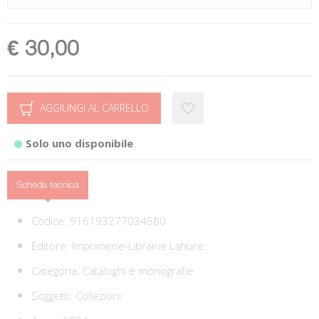
€ 30,00
AGGIUNGI AL CARRELLO
Solo uno disponibile
Scheda tecnica
Codice:
916193277034580
Editore:
Imprimerie-Librairie Lahure
Categoria:
Cataloghi e monografie
Soggetti:
Collezioni