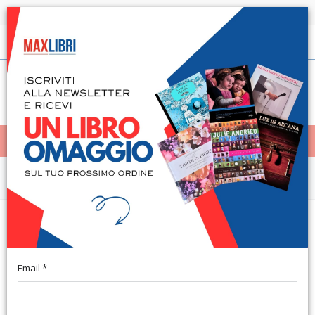
Spedizione in 24h per tutti i libri disponibili
Italiano
(0)
(
0
)
< Home
MENÙ
Cataloghi e monografie
Rolo Banca 1473. La raccolta
d'arte
Email *
A cura di Michela Scolaro. Prefazione di Andrea Emiliani.
Bologna, 1997; ril. in tela, pp. 384, tavv. col., cm 25x30,5.