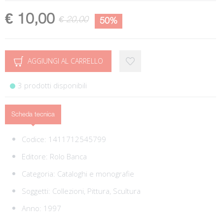
€ 10,00
€ 20,00
50%
AGGIUNGI AL CARRELLO
3 prodotti disponibili
Scheda tecnica
Codice:
1411712545799
Editore:
Rolo Banca
Categoria:
Cataloghi e monografie
Soggetti:
Collezioni,
Pittura,
Scultura
Anno: 1997