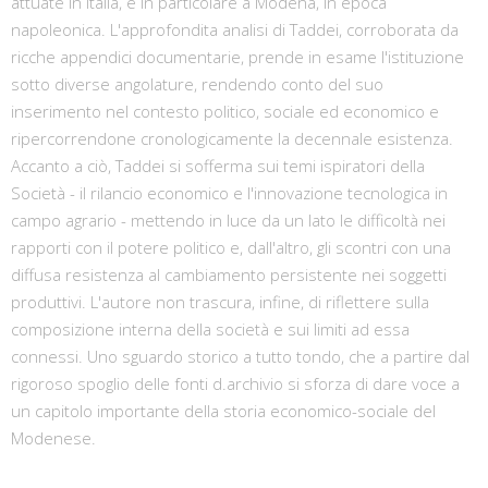
attuate in Italia, e in particolare a Modena, in epoca
napoleonica. L'approfondita analisi di Taddei, corroborata da
ricche appendici documentarie, prende in esame l'istituzione
sotto diverse angolature, rendendo conto del suo
inserimento nel contesto politico, sociale ed economico e
ripercorrendone cronologicamente la decennale esistenza.
Accanto a ciò, Taddei si sofferma sui temi ispiratori della
Società - il rilancio economico e l'innovazione tecnologica in
campo agrario - mettendo in luce da un lato le difficoltà nei
rapporti con il potere politico e, dall'altro, gli scontri con una
diffusa resistenza al cambiamento persistente nei soggetti
produttivi. L'autore non trascura, infine, di riflettere sulla
composizione interna della società e sui limiti ad essa
connessi. Uno sguardo storico a tutto tondo, che a partire dal
rigoroso spoglio delle fonti d.archivio si sforza di dare voce a
un capitolo importante della storia economico-sociale del
Modenese.