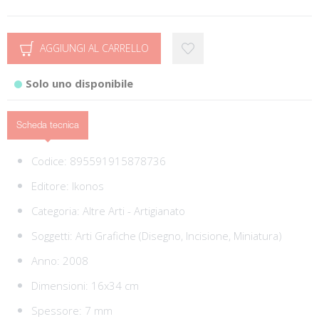
AGGIUNGI AL CARRELLO
Solo uno disponibile
Scheda tecnica
Codice:
895591915878736
Editore:
Ikonos
Categoria:
Altre Arti - Artigianato
Soggetti:
Arti Grafiche (Disegno, Incisione, Miniatura)
Anno: 2008
Dimensioni: 16x34 cm
Spessore: 7 mm