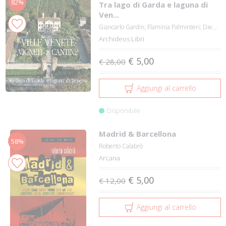
82%
Tra lago di Garda e laguna di
Ven...
Giancarlo Gardin; Flaminia Palminteri; Die...
Archideos Libri
€ 5,00
€ 28,00
Aggiungi al carrello
Disponibile
Madrid & Barcellona
58%
Roberto Calabrò
Arcana
€ 5,00
€ 12,00
Aggiungi al carrello