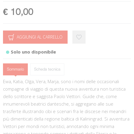
€ 10,00
AGGIUNGI AL CARRELLO
Solo uno disponibile
Sommario
Scheda tecnica
Ewa, Katia, Olga, Vera, Marja, sono i nomi delle occasionali
compagne di viaggio di questa nuova avventura non turistica
dello scrittore e saggista Paolo Vettori. Guide che, come
innumerevoli beatrici dantesche, si aggregano alle sue
trasferte illustrando cibi e scenari fra le discese nei meandri
più dimenticati della regione baltica di Kaliningrad. Si avventura
Vettori per mondi non turistici, annotando ogni minima
interazione e tenendo sempre i dettagli della Storia e le