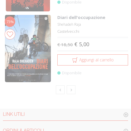
Disponibile
Diari dell'occupazione
73%
Shehadeh Raja
Castelvecchi
€ 5,00
€ 18,50
Aggiungi al carrello
Disponibile
LINK UTILI