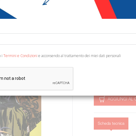
€ 8,90
Codice:
98596128119
Editore:
Free Books
Categoria:
Arte e arch
Ean13:
978888920615
o i
Termini e Condizioni
e acconsendo al trattamento dei miei dati personali
A cura di A. Materia. Trad
b/n, cm 19,5x26,5. (Stev
AGGIUNGI AL 
Scheda tecnica