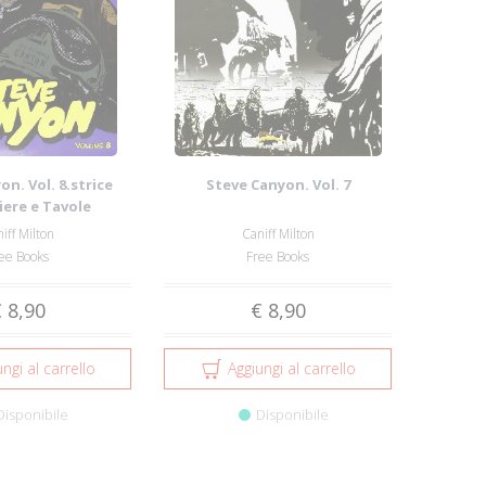
n. Vol. 8.strice
Steve Canyon. Vol. 7
iere e Tavole
cali dal 1...
iff Milton
Caniff Milton
ee Books
Free Books
 8,90
€ 8,90
ngi al carrello
Aggiungi al carrello
Disponibile
Disponibile