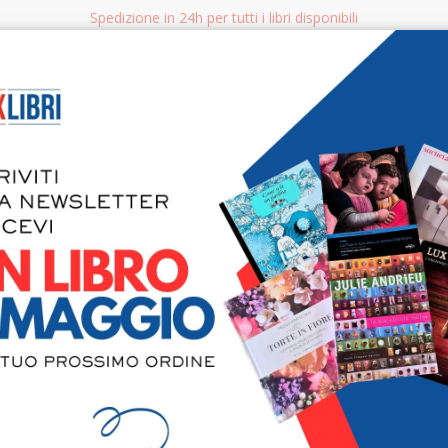
Spedizione in 24h per tutti i libri disponibili
bri.it
Rice
CERCA
AGGISTICA
LIBRI PER BAMBINI E RAGAZZI
MANUALI - GUIDE - CORSI
S
Steve Cany
1947