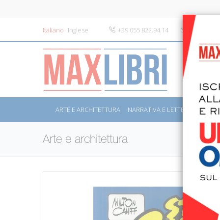
Italiano
Inglese
+39 055 822.94.14
info@maxli
ARTE E ARCHITETTURA
NARRATIVA E LETTERATURA
S
Arte e architettura