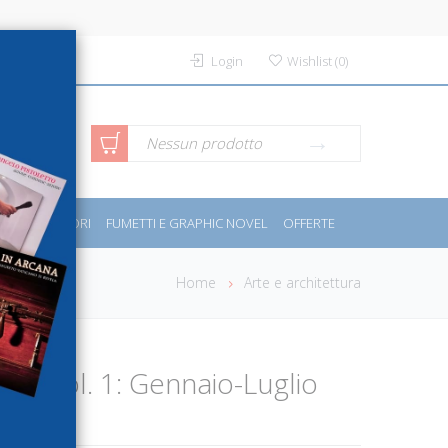
Login
Wishlist
(
0
)
rca avanzata
Nessun prodotto
PORT E MOTORI
FUMETTI E GRAPHIC NOVEL
OFFERTE
Home
Arte e architettura
on. Vol. 1: Gennaio-Luglio