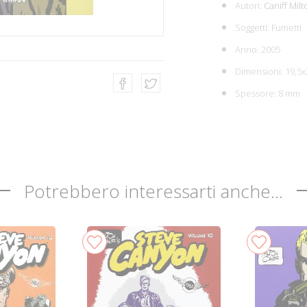
Autori:
Caniff Milt
Soggetti:
Fumetti
Anno: 2005
Dimensioni: 19,5x
Spessore: 8 mm
Potrebbero interessarti anche...