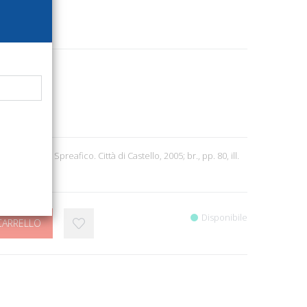
9218
itettura
7
uzione di F. Spreafico. Città di Castello, 2005; br., pp. 80, ill.
e Canyon. 1).
Disponibile
CARRELLO