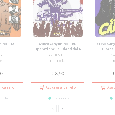
. Vol. 12
Steve Canyon. Vol. 10.
Steve Canyo
Operazione Eel Island dal 6
Giornal
Agosto al 4 No...
Domeni
lton
Caniff Milton
Can
oks
Free Books
Fr
90
€ 8,90
€
l carrello
Aggiungi al carrello
Aggiu
nibile
Disponibile