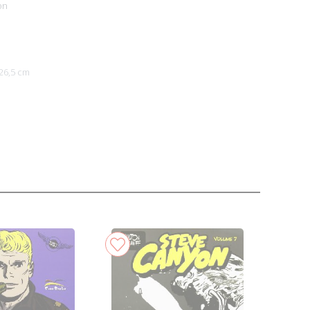
on
26,5 cm