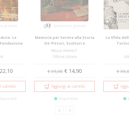
e gratuita
Spedizione gratuita
edute. Le
Memorie per Servire alla Storia
La Sfida del
e Fondazione
De' Pittori, Scultori e
Torino
onin...
Architett...
Albuzzi Antonio F.
di
Officina Libraria
Edi
22,10
€ 14,90
€ 35,00
€ 35,
l carrello
Aggiungi al carrello
Aggiu
disponibili
Disponibile