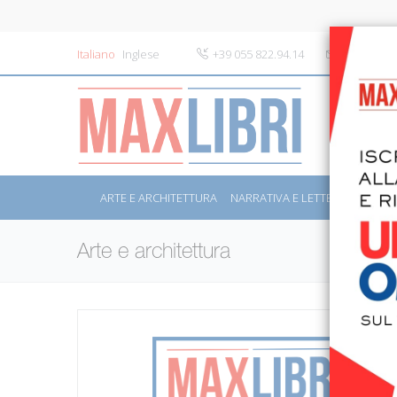
Italiano
Inglese
+39 055 822.94.14
info@maxli
ARTE E ARCHITETTURA
NARRATIVA E LETTERATURA
S
Arte e architettura