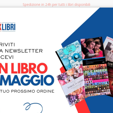
Spedizione in 24h per tutti i libri disponibili
bri.it
Rice
CERCA
AGGISTICA
LIBRI PER BAMBINI E RAGAZZI
MANUALI - GUIDE - CORSI
S
Gino Croar