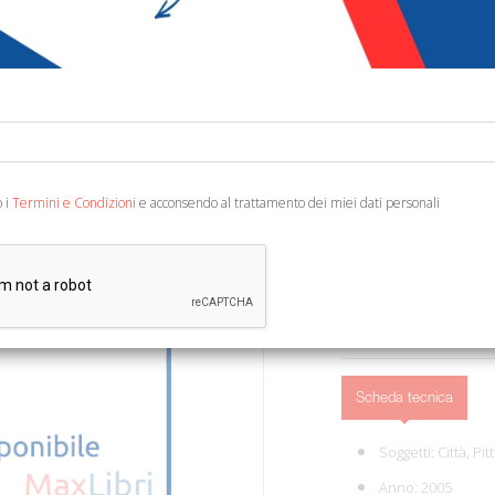
€ 17,22
€ 4
Codice:
98508131038
Editore:
GGallery
Categoria:
Architettu
Ean13:
978888729408
o i
Termini e Condizioni
e acconsendo al trattamento dei miei dati personali
Genova, 2005; ril., pp. 160
AGGIUNGI AL 
Scheda tecnica
Soggetti:
Città,
Pit
Anno: 2005