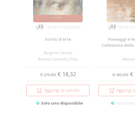
Spedizione gratuita
Spedizion
Scritti d'arte
Paesaggi e V
Collezione dell
Palazzo Cor
Bergamini Wanda
Bononia University Press
Alleman
€ 18,32
€ 
€ 29,00
€ 40,00
Aggiungi al carrello
Aggiungi a
Solo uno disponibile
3 prodotti 