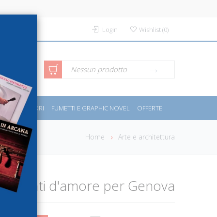
Login
Wishlist
(
0
)
rca avanzata
Nessun prodotto
PORT E MOTORI
FUMETTI E GRAPHIC NOVEL
OFFERTE
Home
Arte e architettura
i. Dipinti d'amore per Genova