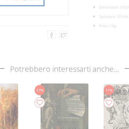
Dimensioni: 17x2
Spessore: 12 mm
Peso: 1 Kg
Potrebbero interessarti anche...
57%
71%