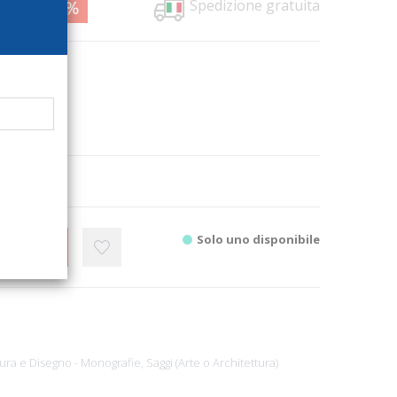
Spedizione gratuita
7,00
63%
7886
ra
8
, ill.
Solo uno disponibile
CARRELLO
tura e Disegno - Monografie,
Saggi (Arte o Architettura)