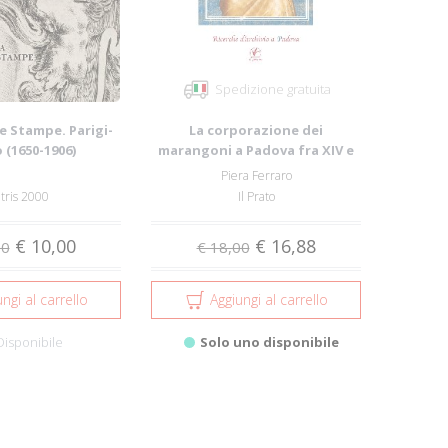
Spedizione gratuita
le Stampe. Parigi-
La corporazione dei
 (1650-1906)
marangoni a Padova fra XIV e
XIX secolo. Rice...
Piera Ferraro
tris 2000
Il Prato
€ 10,00
€ 16,88
00
€ 18,00
ngi al carrello
Aggiungi al carrello
Disponibile
Solo uno disponibile