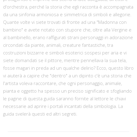
d'orchestra, perché la storia che egli racconta è accompagnata
da una sinfonia armoniosa e simmetrica di simboli e allegorie.
Quante volte vi siete trovati di fronte ad una "Madonna con
bambino" e avete notato con stupore che, oltre alla Vergine e
al bambinello, erano raffigurati strani personaggi in adorazione
circondati da piante, animali, creature fantastiche, tra
costruzioni bizzarre e simboli esoterici sospesi per aria e vi
siete domandati se il pittore, mentre pennellava la sua tela,
fosse magari in preda ad un qualche delirio? Ecco, questo libro
vi aiuterà a capire che "dentro" a un dipinto c'è una storia che
l'artista voleva raccontare, che ogni personaggio, animale,
pianta e oggetto ha spesso un preciso significato e sfogliando
le pagine di questa guida saranno fornite al lettore le chiavi
necessarie ad aprire i portali incantati della simbologia. La
guida svelerà questi ed altri segreti.