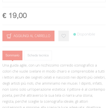
€ 19,00
Disponibile
AGGIUNGI AL CARRELLO
Sommario
Scheda tecnica
Una guida agile, con un ricchissimo corredo iconografico a
colori che vuole svelare in modo chiaro e comprensibile a tutti
i lettori alcuni dei segreti celati e nascosti nei dipinti più celebri,
degli artisti più noti, che ammiriamo nei musei. I dipinti, infatti,
non sono solo un'operazione estetica: il pittore è al contempo
poeta, perché attraverso la sua tela ci narra una storia;
regista, perché sceglie la scenografia ideale, gli attori
protagonisti e imprime alla scena la luce adeguata; direttore