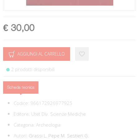
€ 30,00
AGGIUNGI AL CARRELLO
2 prodotti disponibili
Scheda tecnica
Codice:
966172926977925
Editore:
Utet Div. Scienze Mediche
Categoria:
Archeologia
Autori:
Grassi L.
Pepe M.
Sestieri G.