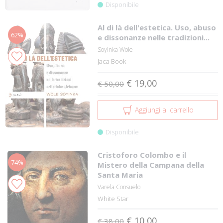
Disponibile
Al di là dell'estetica. Uso, abuso
62%
e dissonanze nelle tradizioni...
Soyinka Wole
Jaca Book
€ 19,00
€ 50,00
Aggiungi al carrello
Disponibile
Cristoforo Colombo e il
74%
Mistero della Campana della
Santa Maria
Varela Consuelo
White Star
€ 10,00
€ 38,00