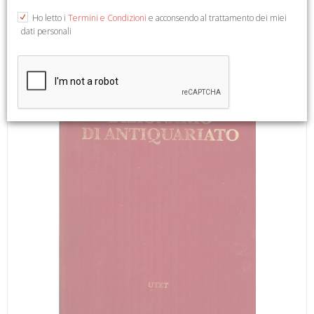
(Dizionario Storico-Critico di Arte e Antiquariato dall'Antichità
Ho letto i
Termini e Condizioni
e acconsendo al trattamento dei miei
all'Inizio del Novecento).
dati personali