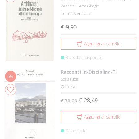
Zendrini Pietro Giorgio
LetteraVentidue
€ 9,90
Aggiungi al carrello
3 prodotti disponibili
Racconti In-Disciplina-Ti
5%
Scala Paola
Officina
€ 28,49
€ 30,00
Aggiungi al carrello
Disponibile