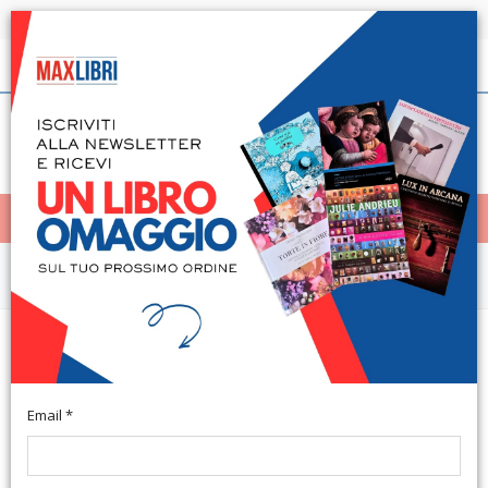
Spedizione in 24h per tutti i libri disponibili
Italiano
(0)
(
0
)
< Home
MENÙ
Arte e architettura
Resistente­Widerstandsfähig.
Costruire senza il verbo avere
Email *
Siracusa, 2012; br., pp. 96, ill. b/n, cm 12x18. (Compresse. 8).