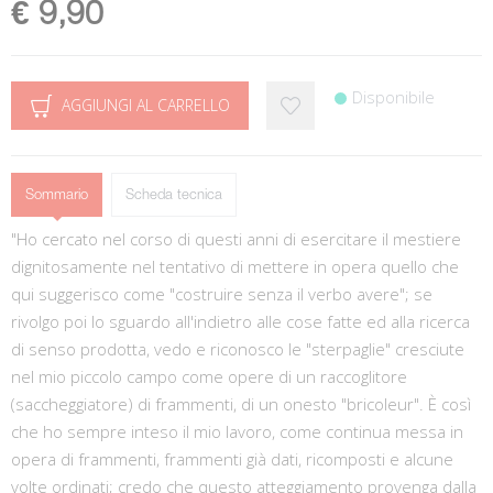
€ 9,90
Disponibile
AGGIUNGI AL CARRELLO
Sommario
Scheda tecnica
"Ho cercato nel corso di questi anni di esercitare il mestiere
dignitosamente nel tentativo di mettere in opera quello che
qui suggerisco come "costruire senza il verbo avere"; se
rivolgo poi lo sguardo all'indietro alle cose fatte ed alla ricerca
di senso prodotta, vedo e riconosco le "sterpaglie" cresciute
nel mio piccolo campo come opere di un raccoglitore
(saccheggiatore) di frammenti, di un onesto "bricoleur". È così
che ho sempre inteso il mio lavoro, come continua messa in
opera di frammenti, frammenti già dati, ricomposti e alcune
volte ordinati; credo che questo atteggiamento provenga dalla