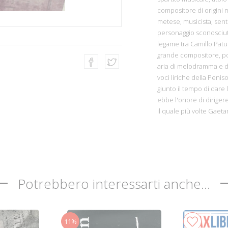
compositore di origini m
metese, musicista, sent
personaggio sconosciuto 
legame tra Camillo Patu
grande compositore, poe
aria di melodramma e di
voci liriche della Penis
giunto il tempo di dare
ebbe l'onore di dirigere
il quale più volte Gaet
Potrebbero interessarti anche...
11%