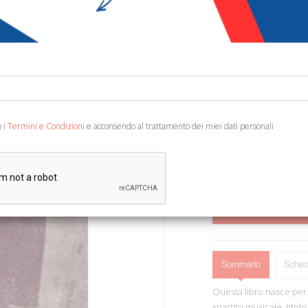
€ 10,00
Codice:
95382295108
Editore:
con-fine ediz
Categoria:
Cinema, Mu
Ean13:
978889642758
o i
Termini e Condizioni
e acconsendo al trattamento dei miei dati personali
Monghidoro, 2014; br., pp
AGGIUNGI AL 
Sommario
Sched
Questa libro nasce per
spartito musicale, titol