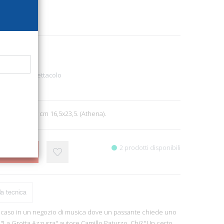
5332
ioni
sica, TV, Spettacolo
3
. 40, ill. b/n, cm 16,5x23,5. (Athena).
2 prodotti disponibili
CARRELLO
a tecnica
 caso in un negozio di musica dove un passante chiede uno
o "La Grotta Azzurra" autore Camillo Paturzo. Chi? "Un certo