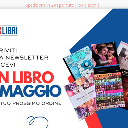
Spedizione in 24h per tutti i libri disponibili
bri.it
Rice
CERCA
AGGISTICA
LIBRI PER BAMBINI E RAGAZZI
MANUALI - GUIDE - CORSI
S
Camillo Pa
ritrovare