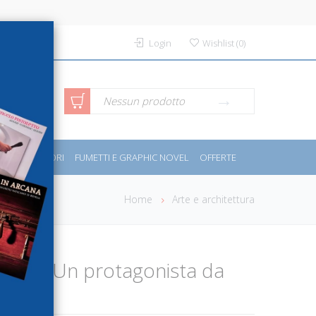
Login
Wishlist
(
0
)
rca avanzata
Nessun prodotto
PORT E MOTORI
FUMETTI E GRAPHIC NOVEL
OFFERTE
Home
Arte e architettura
turzo. Un protagonista da