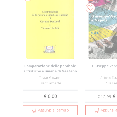
Comparazione delle parabole
Giuseppe Verd
artistiche e umane di Gaetano
Donizet...
Tavcar Giovanni
Antonio Tar
Eventualmente
Cue Pre
€ 6,00
€ 
€ 12,99
Aggiungi al carrello
Aggiungi a