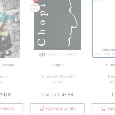
Spedizione gratuita
i a Napoli
Chopin
Gius
antino
Tomaszewski Mieczyslaw
Dima
ss
Damiani
BMG
10,00
€ 43,38
€
€ 49,00
l carrello
Aggiungi al carrello
Aggiu