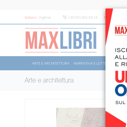
Italiano
Inglese
+39 055 822.94.14
info@maxli
ARTE E ARCHITETTURA
NARRATIVA E LETTERATURA
S
Arte e architettura