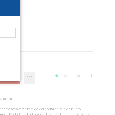
1564
ri
itettura
3
28, ill.
10 prodotti disponibili
CARRELLO
a tecnica
acconta attraverso le sfide dei protagonisti e delle loro
me di Mario Bianchini, invece, lo sport si racconta attraverso