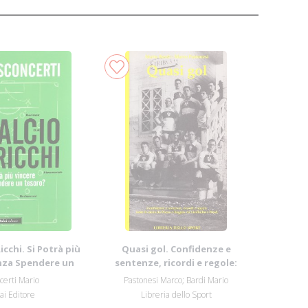
Ricchi. Si Potrà più
Quasi gol. Confidenze e
nza Spendere un
sentenze, ricordi e regole:
Te...
tutto il calc...
certi Mario
Pastonesi Marco; Bardi Mario
ai Editore
Libreria dello Sport