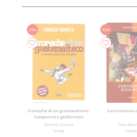
29%
33%
Cronache di un guatemalteco.
Controstoria 
Campionato giallorosso
2017/2018
Blumetti Gianluca
Fabio Macc
Simple
Histori