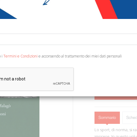
€ 19,00
Codice:
93854311860
Editore:
Palombi Edito
Categoria:
Arte e arch
Ean13:
978886060700
o i
Termini e Condizioni
e acconsendo al trattamento dei miei dati personali
Roma, 2015; br., pp. XIII-1
AGGIUNGI AL 
Sommario
Sched
Lo sport, di norma, si r
imprese. In questo volu