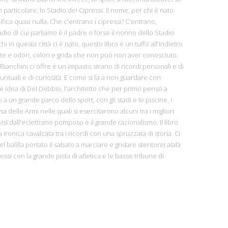
n particolare: lo Stadio dei Cipressi. Il nome, per chi è nato
fica quasi nulla. Che c'entrano i cipressi? C'entrano,
dio di cui parliamo è il padre o forse il nonno dello Stadio
i in questa città ci è nato, questo libro è un tuffo all'indietro
rtite e odori, colori e grida che non può non aver conosciuto.
Bianchini ci offre è un impasto strano di ricordi personali e di
 puntuali e di curiosità. E come si fa a non guardare con
 idea di Del Debbio, l'architetto che per primo pensò a
 a un grande parco dello sport, con gli stadi e le piscine, i
a delle Armi nelle quali si esercitarono alcuni tra i migliori
visi dall'eclettismo pomposo e il grande razionalismo. Il libro
 ironica cavalcata tra i ricordi con una spruzzata di storia. Ci
l balilla portato il sabato a marciare e gridare stentorei alalà
essi con la grande pista di atletica e le basse tribune di