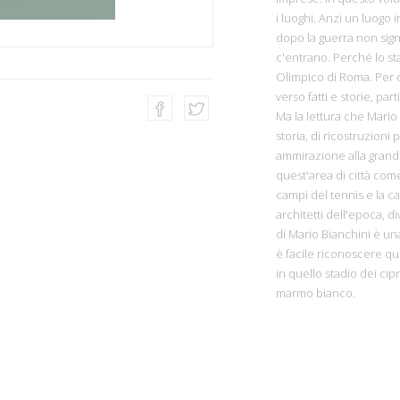
i luoghi. Anzi un luogo i
dopo la guerra non signi
c'entrano. Perché lo sta
Olimpico di Roma. Per ch
verso fatti e storie, pa
Ma la lettura che Mario 
storia, di ricostruzioni
ammirazione alla grande
quest'area di città come
campi del tennis e la cas
architetti dell'epoca, di
di Mario Bianchini è una
è facile riconoscere que
in quello stadio dei cipr
marmo bianco.