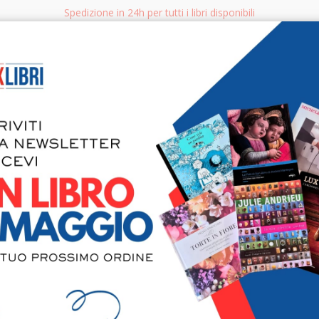
Spedizione in 24h per tutti i libri disponibili
bri.it
Rice
CERCA
AGGISTICA
LIBRI PER BAMBINI E RAGAZZI
MANUALI - GUIDE - CORSI
S
Gli umori d
cipressi