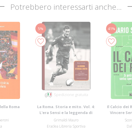
Potrebbero interessarti anche...
5%
41%
Spedizione gratuita
della Roma
La Roma. Storia e mito. Vol. 4:
Il Calcio dei 
L'era Sensi e la leggenda di
Vincere Se
Tott...
heroni
Grimaldi Mauro
Scon
ca
Eraclea Libreria Sportiva
Dal