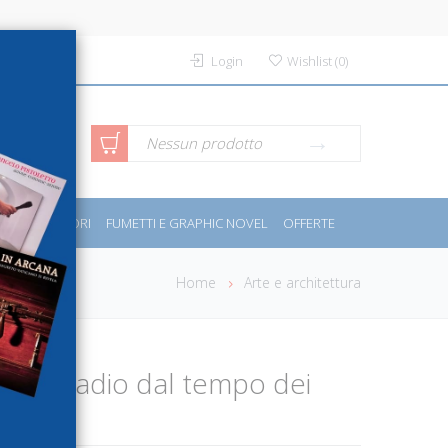
Login
Wishlist
(
0
)
rca avanzata
Nessun prodotto
PORT E MOTORI
FUMETTI E GRAPHIC NOVEL
OFFERTE
Home
Arte e architettura
ello stadio dal tempo dei