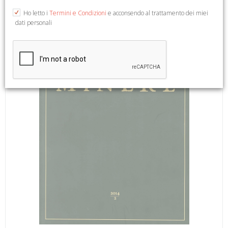
tavv., cm 21,5x27.
Ho letto i
Termini e Condizioni
e acconsendo al trattamento dei miei
dati personali