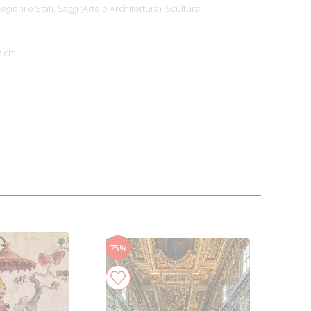
egioni e Stati,
Saggi (Arte o Architettura),
Scultura
2 cm
75%