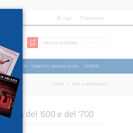
Login
Wishlist
(
0
)
rca avanzata
Nessun prodotto
PORT E MOTORI
FUMETTI E GRAPHIC NOVEL
OFFERTE
Home
Arte e architettura
cultura del '600 e del '700