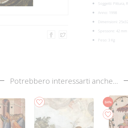
Soggetti:
Pittura,
R
Anno: 1998
Dimensioni: 25x3
Spessore: 42 mm
Peso: 3 Kg
Potrebbero interessarti anche...
84%