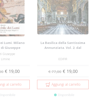
dei Lumi. Milano
La Basilica della Santissima
à di Giuseppe
Annunziata. Vol. 2: dal
lini. Vol....
Seicento all...
ti Giuseppe
n Limine
EDIFIR
€ 19,00
€ 19,00
00
€ 77,00
ngi al carrello
Aggiungi al carrello
Disponibile
Disponibile