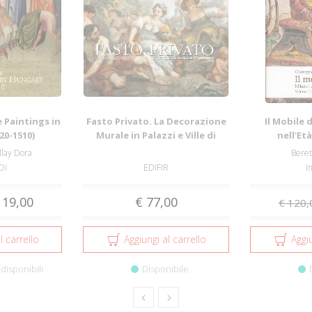
 Paintings in
Fasto Privato. La Decorazione
Il Mobile 
20-1510)
Murale in Palazzi e Ville di
nell'Et
Famigl...
Maggio
llay Dora
Beret
Di
EDIFIR
I
 19,00
€ 77,00
€ 120,
l carrello
Aggiungi al carrello
Aggiu
disponibili
Disponibile