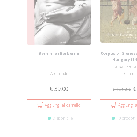
Bernini e i Barberini
Corpus of Sienese
Hungary (14
Sallay Dóra;Sa
Allemandi
Centro 
€ 39,00
€
€ 130,00
Aggiungi al carrello
Aggiungi a
Disponibile
10 prodotti 