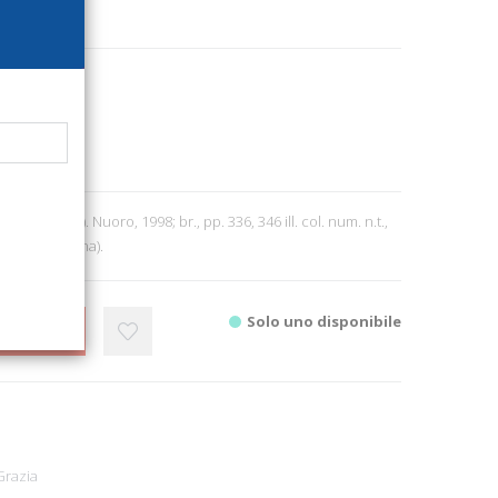
979
8
ione (1991). Nuoro, 1998; br., pp. 336, 346 ill. col. num. n.t.,
rte in Sardegna).
Solo uno disponibile
CARRELLO
Grazia