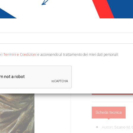
€ 75,00
Codice:
93197123297
Editore:
Ilisso
Categoria:
Pittura
Ean13:
978888509813
o i
Termini e Condizioni
e acconsendo al trattamento dei miei dati personali
Ristampa della prima ediz
cm 25x32. (Storia dell'A
AGGIUNGI AL 
Scheda tecnica
Autori:
Scano M. 