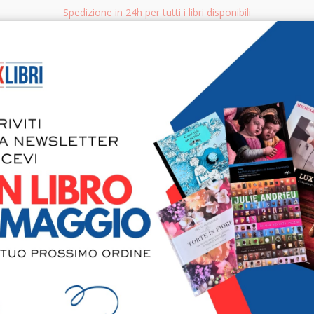
Spedizione in 24h per tutti i libri disponibili
bri.it
Rice
CERCA
AGGISTICA
LIBRI PER BAMBINI E RAGAZZI
MANUALI - GUIDE - CORSI
S
Pittura e s