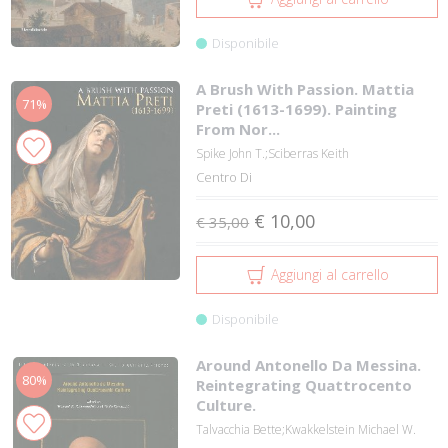
Disponibile
A Brush With Passion. Mattia
71%
Preti (1613-1699). Painting
From Nor...
Spike John T.;Sciberras Keith
Centro Di
€ 10,00
€ 35,00
Aggiungi al carrello
Disponibile
Around Antonello Da Messina.
80%
Reintegrating Quattrocento
Culture.
Talvacchia Bette;Kwakkelstein Michael W.