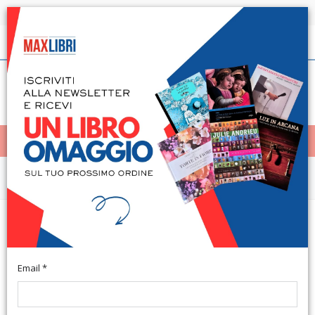
Spedizione in 24h per tutti i libri disponibili
Italiano
(0)
(
0
)
< Home
MENÙ
Arte e architettura
Leggendaria. Vol. 107: Tempo per
crescere
Email *
Pavona, 2014; br., pp. 67, ill., cm 21,5x30.