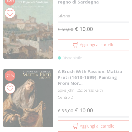
80%
regno di Sardegna
Silvana
€ 10,00
€ 50,00
Aggiungi al carrello
Disponibile
A Brush With Passion. Mattia
71%
Preti (1613-1699). Painting
From Nor...
Spike John T.;Sciberras Keith
Centro Di
€ 10,00
€ 35,00
Aggiungi al carrello