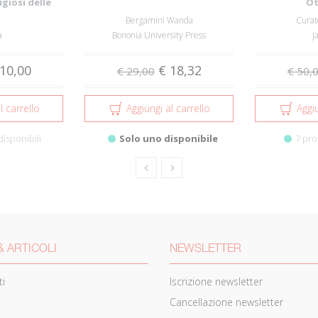
igiosi delle
Ot
Civ...
Bergamini Wanda
Curat
a
Bononia University Press
J
10,00
€ 18,32
€ 29,00
€ 50,
l carrello
Aggiungi al carrello
Aggiu
disponibili
Solo uno disponibile
7 pro
& ARTICOLI
NEWSLETTER
i
Iscrizione newsletter
Cancellazione newsletter