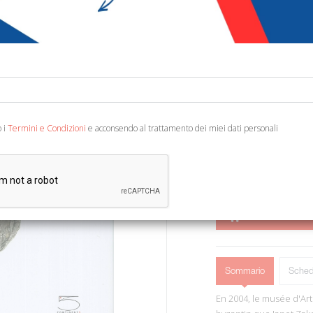
€ 26,60
€ 6
Codice:
88803294151
Editore:
5 Continents 
Categoria:
Altre Arti -
Ean13:
978887439687
o i
Termini e Condizioni
e acconsendo al trattamento dei miei dati personali
English and French Text.
AGGIUNGI AL 
Sommario
Sched
En 2004, le musée d'Art