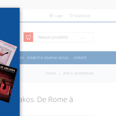
Login
Wishlist
(
0
)
rca avanzata
Nessun prodotto
PORT E MOTORI
FUMETTI E GRAPHIC NOVEL
OFFERTE
Home
Arte e architettura
anet Zakos. De Rome à