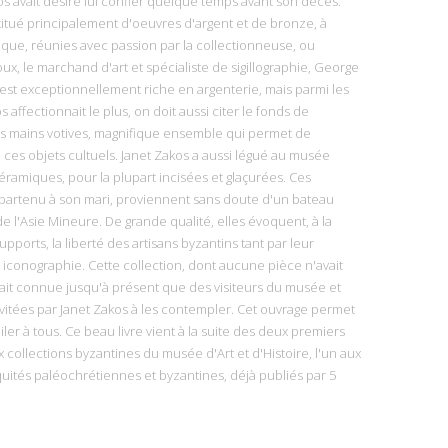
s avait désiré lui confier quelque temps avant son décès.
itué principalement d'oeuvres d'argent et de bronze, à
ique, réunies avec passion par la collectionneuse, ou
x, le marchand d'art et spécialiste de sigillographie, George
 est exceptionnellement riche en argenterie, mais parmi les
affectionnait le plus, on doit aussi citer le fonds de
s mains votives, magnifique ensemble qui permet de
ces objets cultuels. Janet Zakos a aussi légué au musée
éramiques, pour la plupart incisées et glaçurées. Ces
partenu à son mari, proviennent sans doute d'un bateau
e l'Asie Mineure. De grande qualité, elles évoquent, à la
pports, la liberté des artisans byzantins tant par leur
iconographie. Cette collection, dont aucune pièce n'avait
tait connue jusqu'à présent que des visiteurs du musée et
vitées par Janet Zakos à les contempler. Cet ouvrage permet
ler à tous. Ce beau livre vient à la suite des deux premiers
collections byzantines du musée d'Art et d'Histoire, l'un aux
iquités paléochrétiennes et byzantines, déjà publiés par 5