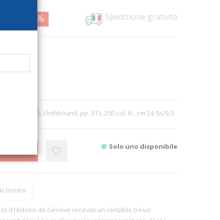
Spedizione gratuita
0,00
56%
1891
Editions
 Artigianato
0
 Milano, 2015; clothbound, pp. 315, 250 col. ill., cm 24,5x29,5.
Solo uno disponibile
CARRELLO
a tecnica
 et d'Histoire de Genève recevait un véritable trésor