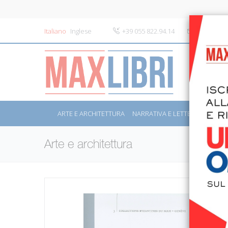
Italiano
Inglese
+39 055 822.94.14
info@maxli
ARTE E ARCHITETTURA
NARRATIVA E LETTERATURA
S
Arte e architettura