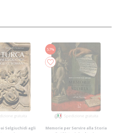
57%
izione gratuita
Spedizione gratuita
ai Selgiuchidi agli
Memorie per Servire alla Storia