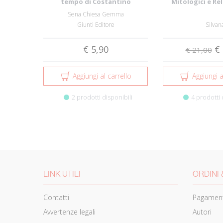
tempo di Costantino
Mitologici e Rel
Collezioni 
Sena Chiesa Gemma
Giunti Editore
Silvan
€ 5,90
€ 
€ 21,00
Aggiungi al carrello
Aggiungi a
2 prodotti disponibili
4 prodotti 
LINK UTILI
ORDINI 
Contatti
Pagament
Avvertenze legali
Autori