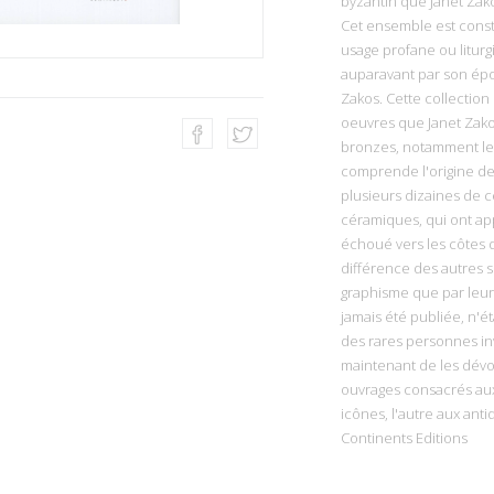
byzantin que Janet Zako
Cet ensemble est const
usage profane ou liturg
auparavant par son épou
Zakos. Cette collection
oeuvres que Janet Zakos 
bronzes, notamment le
comprende l'origine de 
plusieurs dizaines de c
céramiques, qui ont ap
échoué vers les côtes d
différence des autres su
graphisme que par leur 
jamais été publiée, n'é
des rares personnes in
maintenant de les dévoi
ouvrages consacrés aux 
icônes, l'autre aux ant
Continents Editions