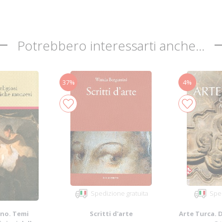
Potrebbero interessarti anche...
37%
4%
Spedizione gratuita
Sped
ano. Temi
Scritti d'arte
Arte Turca. D