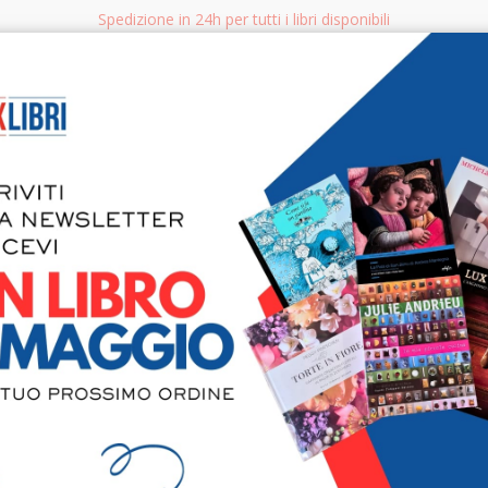
Spedizione in 24h per tutti i libri disponibili
bri.it
Rice
CERCA
AGGISTICA
LIBRI PER BAMBINI E RAGAZZI
MANUALI - GUIDE - CORSI
S
Donation J
Byzance