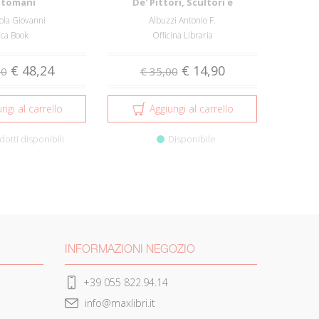
tomani
De' Pittori, Scultori e
Architett...
ola Giovanni
Albuzzi Antonio F.
aca Book
Officina Libraria
€ 48,24
€ 14,90
00
€ 35,00
ngi al carrello
Aggiungi al carrello
dotti disponibili
Disponibile
INFORMAZIONI NEGOZIO
+39 055 822.94.14
info@maxlibri.it