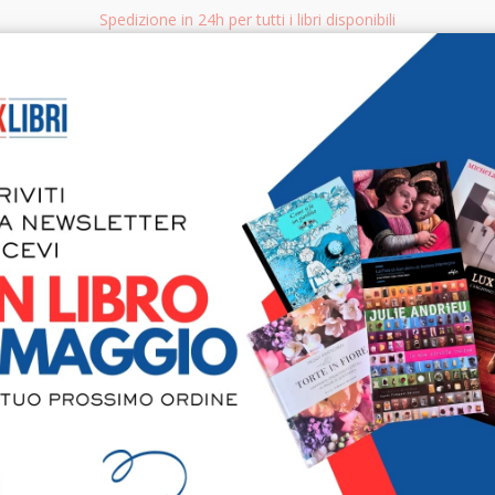
Spedizione in 24h per tutti i libri disponibili
bri.it
Rice
CERCA
AGGISTICA
LIBRI PER BAMBINI E RAGAZZI
MANUALI - GUIDE - CORSI
S
Somaini. C