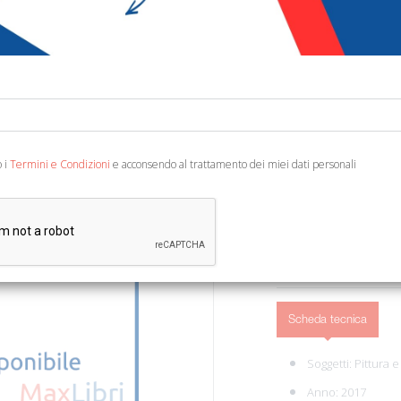
€ 15,49
Codice:
88537115421
Editore:
Mondadori El
Categoria:
Pittura
Ean13:
978884352811
o i
Termini e Condizioni
e acconsendo al trattamento dei miei dati personali
Napoli, 2017; br., pp. 72,
AGGIUNGI AL 
Scheda tecnica
Soggetti:
Pittura 
Anno: 2017