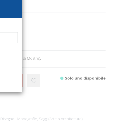
821
ecta
0
 ill. (Cataloghi di Mostre).
Solo uno disponibile
CARRELLO
e Disegno - Monografie,
Saggi (Arte o Architettura)