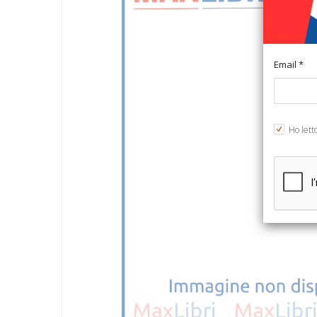
Email *
Ho lett