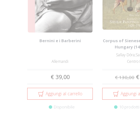
Bernini e i Barberini
Corpus of Sienese
Hungary (14
Sallay Dóra;Sa
Allemandi
Centro 
€ 39,00
€
€ 130,00
Aggiungi al carrello
Aggiungi a
Disponibile
10 prodotti 