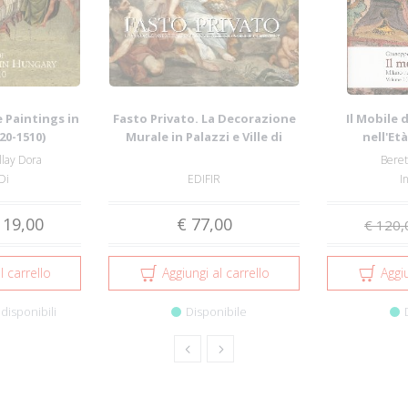
 Paintings in
Fasto Privato. La Decorazione
Il Mobile 
20-1510)
Murale in Palazzi e Ville di
nell'Et
Famigl...
Maggio
llay Dora
Beret
Di
EDIFIR
I
 19,00
€ 77,00
€ 120,
l carrello
Aggiungi al carrello
Aggiu
disponibili
Disponibile