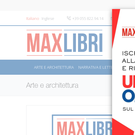
Italiano
Inglese
+39 055 822.94.14
info@maxli
ARTE E ARCHITETTURA
NARRATIVA E LETTERATURA
S
Arte e architettura