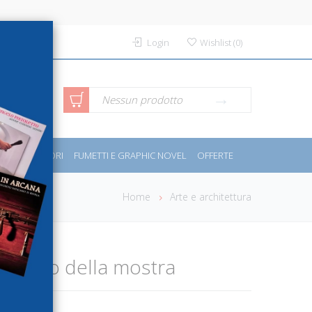
Login
Wishlist
(
0
)
rca avanzata
Nessun prodotto
PORT E MOTORI
FUMETTI E GRAPHIC NOVEL
OFFERTE
Home
Arte e architettura
atalogo della mostra