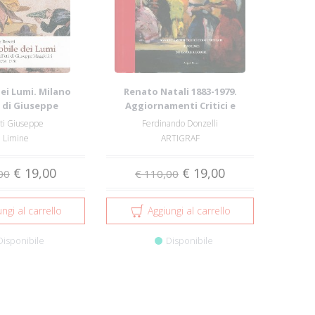
dei Lumi. Milano
Renato Natali 1883-1979.
à di Giuseppe
Aggiornamenti Critici e
lini. Vol....
Documentari con ...
ti Giuseppe
Ferdinando Donzelli
n Limine
ARTIGRAF
€ 19,00
€ 19,00
00
€ 110,00
ngi al carrello
Aggiungi al carrello
Disponibile
Disponibile