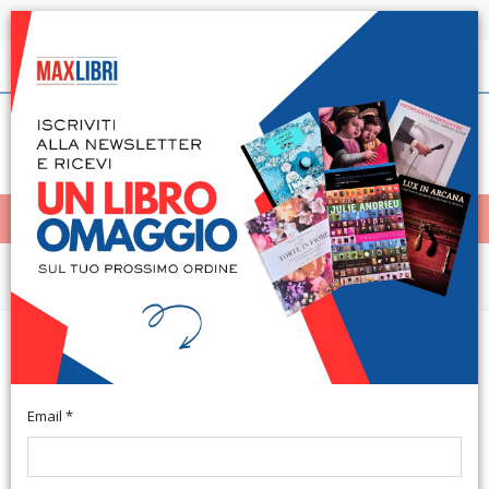
Spedizione in 24h per tutti i libri disponibili
Italiano
(0)
(
0
)
< Home
MENÙ
Arte e architettura
San Gimignano, Certaldo,
Monteriggioni
Email *
German Text. Montepulciano, 2014; paperback, pp. 8, ill.
(Guidorama).