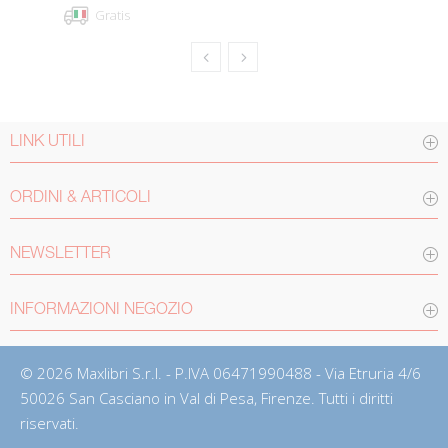
Gratis
LINK UTILI
ORDINI & ARTICOLI
NEWSLETTER
INFORMAZIONI NEGOZIO
© 2026 Maxlibri S.r.l. - P.IVA 06471990488 - Via Etruria 4/6
50026 San Casciano in Val di Pesa, Firenze. Tutti i diritti
riservati.