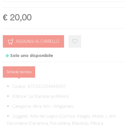
€ 20,00
AGGIUNGI AL CARRELLO
Solo uno disponibile
Scheda tecnica
Codice:
872532354439307
Editore:
La Stamperia (Rimini)
Categoria:
Altre Arti - Artigianato
Soggetti:
Arte del Legno (Cornice, Intaglio, Mobili..),
Arti
Decorative (Ceramica, Porcellana, Maiolica),
Pittura