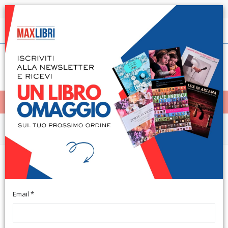
Spedizione in 24h per tutti i libri disponibili
Italiano
(0)
(
0
)
< Home
MENÙ
Arte e architettura
Rassegna Antiquaria Città di
Brescia
Email *
Brascia, Quartiere Fieristico, 10 novembre - 25 novembre
1990. Terza edizione. Rimini, 1990; br., pp. 295, tavv. col., cm