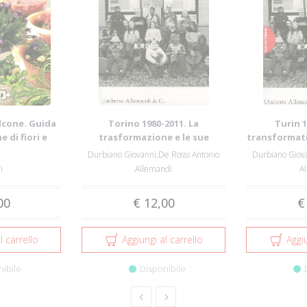
alcone. Guida
Torino 1980-2011. La
Turin 1
e di fiori e
trasformazione e le sue
transformati
..
immagini
Durbiano Giovanni;De Rossi Antonio
Durbiano Giova
i
Allemandi
A
00
€ 12,00
€
l carrello
Aggiungi al carrello
Aggiu
nibile
Disponibile