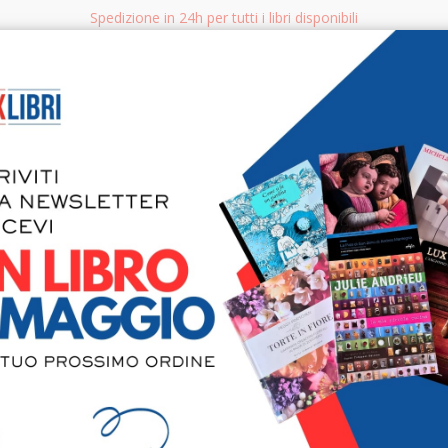
Spedizione in 24h per tutti i libri disponibili
bri.it
Rice
CERCA
AGGISTICA
LIBRI PER BAMBINI E RAGAZZI
MANUALI - GUIDE - CORSI
S
Tecniche di
Orchidee c