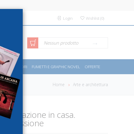
Login
Wishlist
(
0
)
rca avanzata
Nessun prodotto
PORT E MOTORI
FUMETTI E GRAPHIC NOVEL
OFFERTE
Home
Arte e architettura
 coltivazione in casa.
he passione