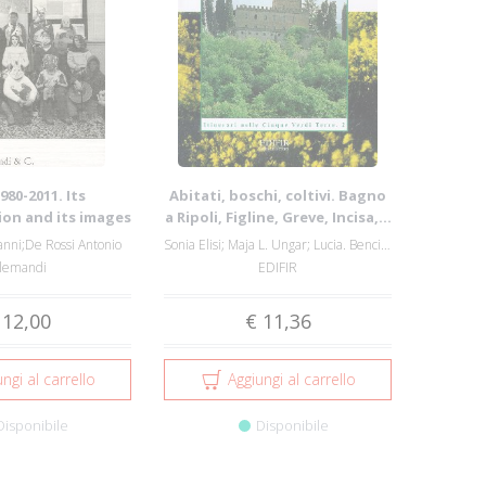
980-2011. Its
Abitati, boschi, coltivi. Bagno
on and its images
a Ripoli, Figline, Greve, Incisa,...
nni;De Rossi Antonio
Sonia Elisi; Maja L. Ungar; Lucia. Bencist...
llemandi
EDIFIR
 12,00
€ 11,36
ngi al carrello
Aggiungi al carrello
Disponibile
Disponibile