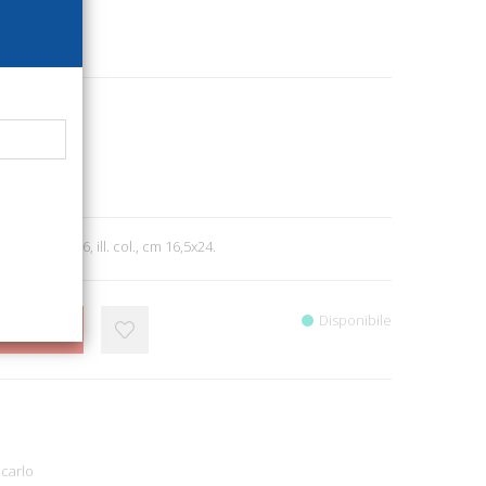
1877
Natura
8
1; br., pp. 96, ill. col., cm 16,5x24.
Disponibile
CARRELLO
carlo