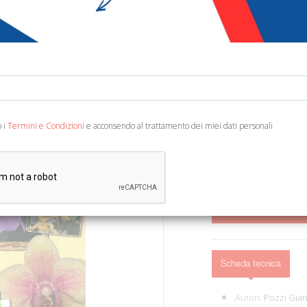
€ 12,00
Codice:
85521295731
Editore:
Ecolibri
Categoria:
Animali - 
Ean13:
978885710236
o i
Termini e Condizioni
e acconsendo al trattamento dei miei dati personali
S. Giovanni Lupatoto, 201
AGGIUNGI AL 
Scheda tecnica
Autori:
Pozzi Gian