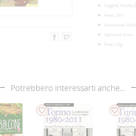
Soggetti:
Parchi, 
Anno: 2011
Dimensioni: 16,5
Spessore: 8 mm
Peso: 1 Kg
Potrebbero interessarti anche...